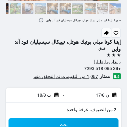
صور لـ إيتنا كوتا ميلي بوتيك هوتل، تيبيكال سيسيليان فود آند واين
إيتنا كوتا ميلي بوتيك هوتل، تيبيكال سيسيليان فود آند
واين
فندق
3 نجوم
راندازو، إيطاليا
+39 095 518 7293
ممتاز
1,057 من التقييمات تم التحقق منها
9.5
ن 17/8
-
ث 18/8
2 من الضيوف، غرفة واحدة
بحث