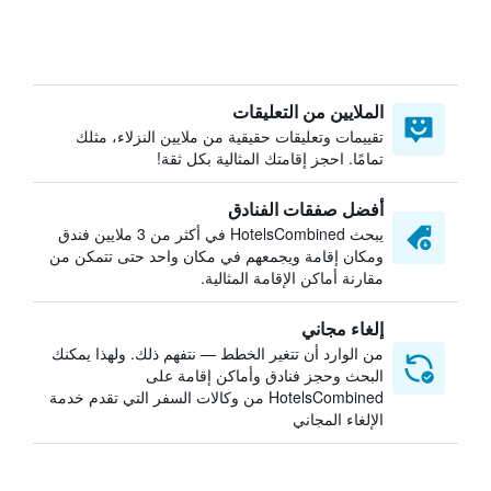
الملايين من التعليقات
تقييمات وتعليقات حقيقية من ملايين النزلاء، مثلك
تمامًا. احجز إقامتك المثالية بكل ثقة!
أفضل صفقات الفنادق
يبحث HotelsCombined في أكثر من 3 ملايين فندق
ومكان إقامة ويجمعهم في مكان واحد حتى تتمكن من
مقارنة أماكن الإقامة المثالية.
إلغاء مجاني
من الوارد أن تتغير الخطط — نتفهم ذلك. ولهذا يمكنك
البحث وحجز فنادق وأماكن إقامة على
HotelsCombined من وكالات السفر التي تقدم خدمة
الإلغاء المجاني