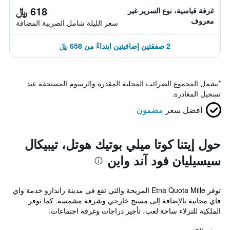
618 ﷼
غرفة قياسية، نوع السرير غير
معروف
سعر الليلة شامل الصريبة المضافة
2 صفقتين إضافيتين ابتداءً من 658 ﷼
*
يشمل المجموع الضرائب المحلية المقدرة والرسوم المستحقة عند
تسجيل المغادرة.
أفضل سعر
مضمون
حول إيتنا كوتا ميلي بوتيك هوتل، تيبيكال
سيسيليان فود آند واين
توفر Etna Quota Mille المريحة والتي تقع في مدينة راندازو خدمة واي
فاي مجانية بالإضافة إلى مسبح خارجي وشرفة مشمسة. كما توفر
الملكية للنزلاء ساحة لعب، تأجير دراجات وغرفة اجتماعات.