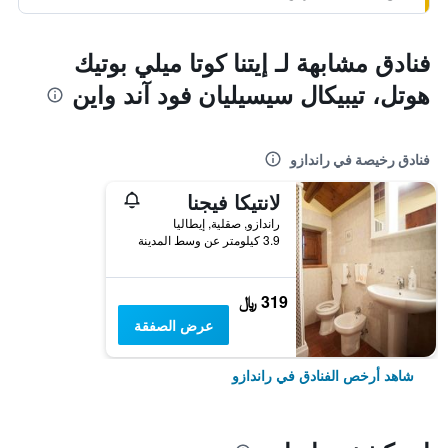
فنادق مشابهة لـ إيتنا كوتا ميلي بوتيك
هوتل، تيبيكال سيسيليان فود آند واين
فنادق رخيصة في راندازو
لانتيكا فيجنا
راندازو, صقلية, إيطاليا
3.9 كيلومتر عن وسط المدينة
319 ﷼
عرض الصفقة
شاهد أرخص الفنادق في راندازو