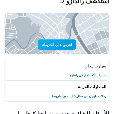
استكشف راندازو
اعرض على الخريطة
سيارت ايجار
سيارات للاستئجار في راندازو
المطارات القريبة
رحلات طيران إلى مطار كتانيا - فونتاناروسا
الأسئلة الشائعة عند حجز إيتنا كوتا ميلي