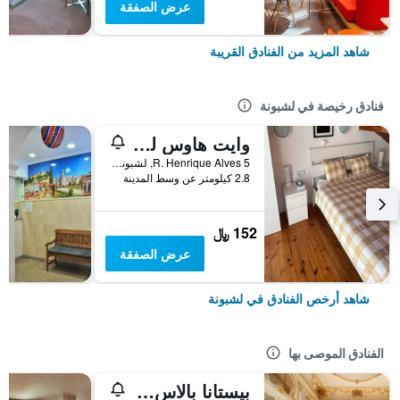
عرض الصفقة
شاهد المزيد من الفنادق القريبة
فنادق رخيصة في لشبونة
وايت هاوس ليزبون هوستل
R. Henrique Alves 5, لشبونة, محافظة لشبونة, البرتغال
2.8 كيلومتر عن وسط المدينة
152 ﷼
عرض الصفقة
شاهد أرخص الفنادق في لشبونة
الفنادق الموصى بها
بيستانا بالاس ليسبوا هوتل آند ناشونال مونومنت - ذا ليدينج هوتلز أوف ذا وورلد