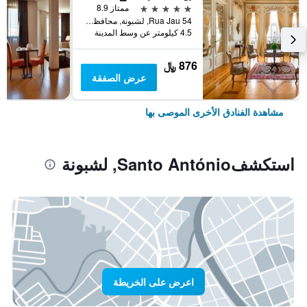
5 نجوم
ممتاز 8.9
Rua Jau 54, لشبونة, محافظة لشبونة, البرتغال
4.5 كيلومتر عن وسط المدينة
876 ﷼
عرض الصفقة
مشاهدة الفنادق الأخرى الموصى بها
استكشفSanto António, لشبونة
اعرض على الخريطة