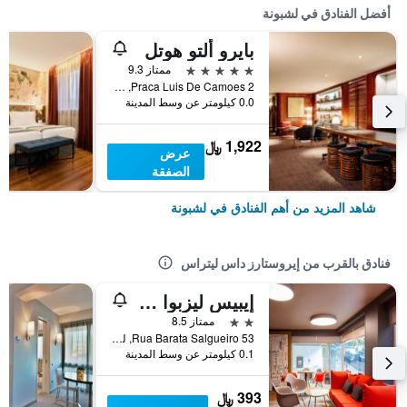
أفضل الفنادق في لشبونة
بايرو ألتو هوتل
5 نجوم
ممتاز 9.3
Praca Luis De Camoes 2, لشبونة, محافظة لشبونة, البرتغال
0.0 كيلومتر عن وسط المدينة
1,922 ﷼
عرض
الصفقة
شاهد المزيد من أهم الفنادق في لشبونة
فنادق بالقرب من إيروستارز داس ليتراس
إيبيس ليزبوا سنترو ليبردايد
2 نجمتين
ممتاز 8.5
Rua Barata Salgueiro 53, لشبونة, محافظة لشبونة, البرتغال
0.1 كيلومتر عن وسط المدينة
393 ﷼