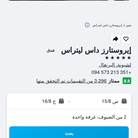
صور لـ إيروستارز داس ليتراس
إيروستارز داس ليتراس
فندق
5 نجوم
لشبونة، البرتغال
+351 213 573 094
ممتاز
3,296 من التقييمات تم التحقق منها
8.8
س 15/8
-
ح 16/8
2 من الضيوف، غرفة واحدة
بحث