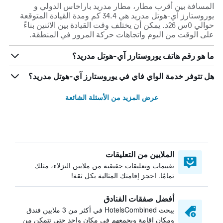
المسافة بين أقرب مطار، مطار مدريد باراخاس الدولي و
يوروستارز آي-هوتل مدريد هي 34.4 كم ومدة القيادة المتوقعة
حوالي 0س 26د. يمكن أن يختلف وقت القيادة بين الاثنين بناءً
على الوقت من اليوم واتجاهات حركة المرور في المنطقة.
ما هو رقم هاتف يوروستارز آي-هوتل مدريد؟
هل تتوفر خدمة الواي فاي في يوروستارز آي-هوتل مدريد؟
عرض المزيد من الأسئلة الشائعة
الملايين من التعليقات
تقييمات وتعليقات حقيقية من ملايين النزلاء، مثلك
تمامًا. احجز إقامتك المثالية بكل ثقة!
أفضل صفقات الفنادق
يبحث HotelsCombined في أكثر من 3 ملايين فندق
ومكان إقامة ويجمعهم في مكان واحد حتى تتمكن من