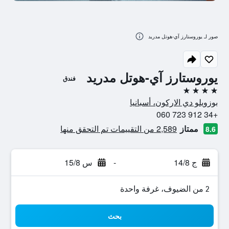
صور لـ يوروستارز آي-هوتل مدريد
يوروستارز آي-هوتل مدريد
فندق
4 نجوم
بوزويلو دي الاركون، أسبانيا
+34 912 723 060
ممتاز
2,589 من التقييمات تم التحقق منها
8.6
ج 14/8
-
س 15/8
2 من الضيوف، غرفة واحدة
بحث