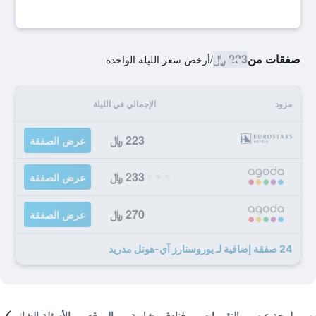
صفقات من
223 ﷼
/
أرخص سعر الليلة الواحدة
مزود
الإجمالي في الليلة
223 ﷼
عرض الصفقة
233 ﷼
عرض الصفقة
270 ﷼
عرض الصفقة
24 صفقة إضافية لـ يوروستارز آي-هوتل مدريد
لمحة عن
التقييمات
فنادق مشابهة
الموقع
الأسئلة الشائعة