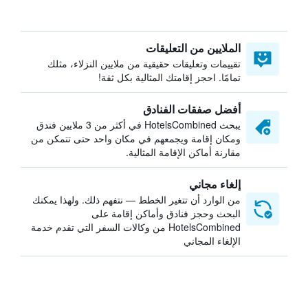
الملايين من التعليقات
تقييمات وتعليقات حقيقية من ملايين النزلاء، مثلك
تمامًا. احجز إقامتك المثالية بكل ثقة!
أفضل صفقات الفنادق
يبحث HotelsCombined في أكثر من 3 ملايين فندق
ومكان إقامة ويجمعهم في مكان واحد حتى تتمكن من
مقارنة أماكن الإقامة المثالية.
إلغاء مجاني
من الوارد أن تتغير الخطط — نتفهم ذلك. ولهذا يمكنك
البحث وحجز فنادق وأماكن إقامة على
HotelsCombined من وكالات السفر التي تقدم خدمة
الإلغاء المجاني