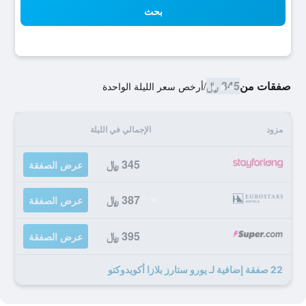
بحث
صفقات من
345 ﷼
/
أرخص سعر الليلة الواحدة
مزود
الإجمالي في الليلة
345 ﷼
عرض الصفقة
387 ﷼
عرض الصفقة
395 ﷼
عرض الصفقة
22 صفقة إضافية لـ يورو ستارز بلازا أكويدوكتو