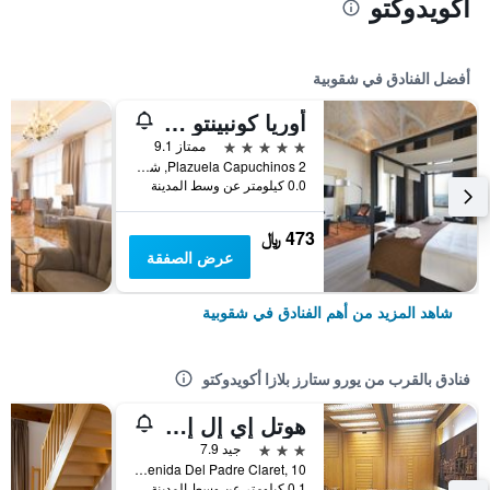
أكويدوكتو
أفضل الفنادق في شقوبية
أوريا كونبينتو كابوتشينوس باي يورو ستارز هوتل كامباني
5 نجوم
ممتاز 9.1
Plazuela Capuchinos 2, شقوبية, قاطعة شقوبية, أسبانيا
0.0 كيلومتر عن وسط المدينة
473 ﷼
عرض الصفقة
شاهد المزيد من أهم الفنادق في شقوبية
فنادق بالقرب من يورو ستارز بلازا أكويدوكتو
هوتل إي إل إي أكويدوكتو
3 نجوم
جيد 7.9
Avenida Del Padre Claret, 10, شقوبية, قاطعة شقوبية, أسبانيا
0.1 كيلومتر عن وسط المدينة