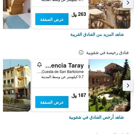
263 ﷼
عرض الصفقة
شاهد المزيد من الفنادق القريبة
فنادق رخيصة في شقوبية
Hostal Residencia Taray
Cuesta de San Bartolome, شقوبية, قاطعة شقوبية, أسبانيا
0.7 كيلومتر عن وسط المدينة
187 ﷼
عرض الصفقة
شاهد أرخص الفنادق في شقوبية