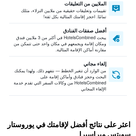
الملايين من التعليقات
تقييمات وتعليقات حقيقية من ملايين النزلاء، مثلك
تمامًا. احجز إقامتك المثالية بكل ثقة!
أفضل صفقات الفنادق
يبحث HotelsCombined في أكثر من 3 ملايين فندق
ومكان إقامة ويجمعهم في مكان واحد حتى تتمكن من
مقارنة أماكن الإقامة المثالية.
إلغاء مجاني
من الوارد أن تتغير الخطط — نتفهم ذلك. ولهذا يمكنك
البحث وحجز فنادق وأماكن إقامة على
HotelsCombined من وكالات السفر التي تقدم خدمة
الإلغاء المجاني
اعثر على نتائج أفضل لإقامتك في يوروستار
سويتس ميراسيرا