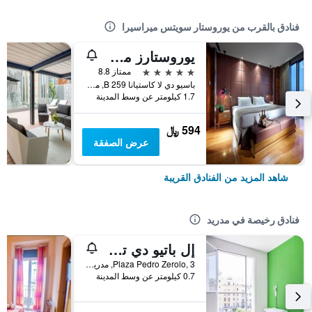
فنادق بالقرب من يوروستار سويتس ميراسيرا
يوروستارز مدريد تاور
5 نجوم
ممتاز 8.8
باسيو دي لا كاستيانا 259 B, مدريد, أسبانيا
1.7 كيلومتر عن وسط المدينة
594 ﷼
عرض الصفقة
شاهد المزيد من الفنادق القريبة
فنادق رخيصة في مدريد
إل باتيو دي تشويكا - هوستل
Plaza Pedro Zerolo, 3, مدريد, أسبانيا
0.7 كيلومتر عن وسط المدينة