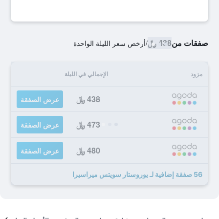
صفقات من
438 ﷼
/
أرخص سعر الليلة الواحدة
مزود
الإجمالي في الليلة
438 ﷼
عرض الصفقة
473 ﷼
عرض الصفقة
480 ﷼
عرض الصفقة
56 صفقة إضافية لـ يوروستار سويتس ميراسيرا