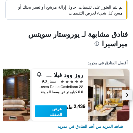
لم يتم العثور على تقييمات. حاول إزالة مرشح أو تغيير بحثك أو
مسح كل شيء لعرض التقييمات.
فنادق مشابهة لـ يوروستار سويتس
ميراسيرا
أفضل الفنادق في مدريد
روز وود فيلا ماجنا
5 نجوم
ممتاز 9.3
Paseo De La Castellana 22, مدريد, أسبانيا
0.0 كيلومتر عن وسط المدينة
2,439 ﷼
عرض
الصفقة
شاهد المزيد من أهم الفنادق في مدريد