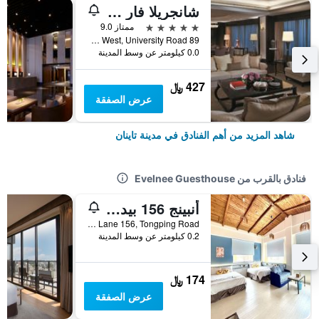
شانجريلا فار إيسترن تاينان
5 نجوم
ممتاز 9.0
89 Section West, University Road, مدينة تاينان, تايوان
0.0 كيلومتر عن وسط المدينة
427 ﷼
عرض الصفقة
شاهد المزيد من أهم الفنادق في مدينة تاينان
فنادق بالقرب من Evelnee Guesthouse
أنبينج 156 بيد آند بريكفاست
No. 24, Lane 156, Tongping Road, مدينة تاينان, تايوان
0.2 كيلومتر عن وسط المدينة
174 ﷼
عرض الصفقة