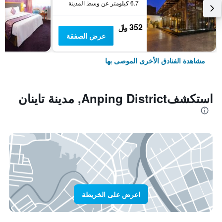
6.7 كيلومتر عن وسط المدينة
352 ﷼
عرض الصفقة
مشاهدة الفنادق الأخرى الموصى بها
استكشفAnping District, مدينة تاينان
اعرض على الخريطة