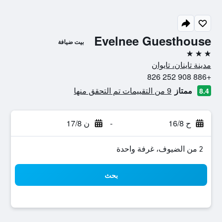
Evelnee Guesthouse
بيت ضيافة
3 نجوم
مدينة تاينان، تايوان
+886 908 252 826
ممتاز
9 من التقييمات تم التحقق منها
8.4
ح 16/8
-
ن 17/8
2 من الضيوف، غرفة واحدة
بحث