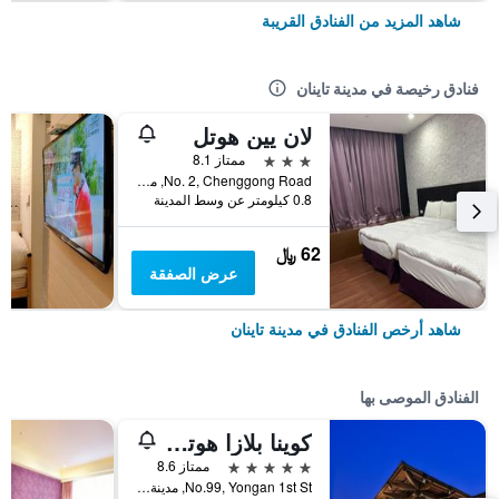
شاهد المزيد من الفنادق القريبة
فنادق رخيصة في مدينة تاينان
لان يين هوتل
3 نجوم
ممتاز 8.1
No. 2, Chenggong Road, مدينة تاينان, تايوان
0.8 كيلومتر عن وسط المدينة
62 ﷼
عرض الصفقة
شاهد أرخص الفنادق في مدينة تاينان
الفنادق الموصى بها
كوينا بلازا هوتل تاينان
5 نجوم
ممتاز 8.6
No.99, Yongan 1st St, مدينة تاينان, تايوان