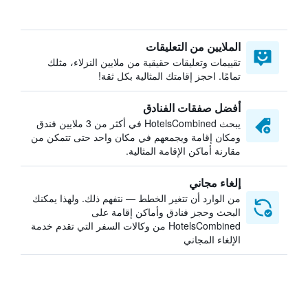
الملايين من التعليقات
تقييمات وتعليقات حقيقية من ملايين النزلاء، مثلك
تمامًا. احجز إقامتك المثالية بكل ثقة!
أفضل صفقات الفنادق
يبحث HotelsCombined في أكثر من 3 ملايين فندق
ومكان إقامة ويجمعهم في مكان واحد حتى تتمكن من
مقارنة أماكن الإقامة المثالية.
إلغاء مجاني
من الوارد أن تتغير الخطط — نتفهم ذلك. ولهذا يمكنك
البحث وحجز فنادق وأماكن إقامة على
HotelsCombined من وكالات السفر التي تقدم خدمة
الإلغاء المجاني