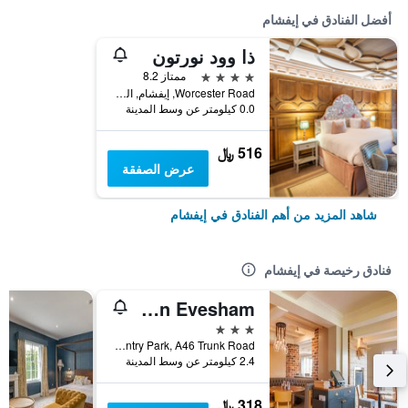
أفضل الفنادق في إيفشام
ذا وود نورتون
4 نجوم
ممتاز 8.2
Worcester Road, إيفشام, المملكة المتحدة
0.0 كيلومتر عن وسط المدينة
516 ﷼
عرض الصفقة
شاهد المزيد من أهم الفنادق في إيفشام
فنادق رخيصة في إيفشام
Premier Inn Evesham
3 نجوم
Evesham Country Park, A46 Trunk Road, إيفشام, المملكة المتحدة
2.4 كيلومتر عن وسط المدينة
318 ﷼