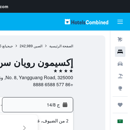
.com
رحلات طيران
الصفحة الرئيسية
الصين
242,989
جيجيانغ
5
فنادق
إكسيمون رويان سن
سيارات
4 نجوم
حزم العروض
No. 8, Yangguang Road, 325000, ونزهو, جيجيانغ, الصين
+86 577 6588 8888
استكشاف
ج 14/8
-
رحلات
2 من الضيوف، غرفة واحدة
العَرَبِيَّة