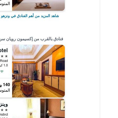
المتوس
شاهد المزيد من أهم الفنادق في ونزهو
فنادق بالقرب من إكسيمون رويان سن
otel
4 نجوم
ast Road
1.0 كيلومتر عن وسط المدينة
140 ﷼
المتوس
5 نجوم
Distirct