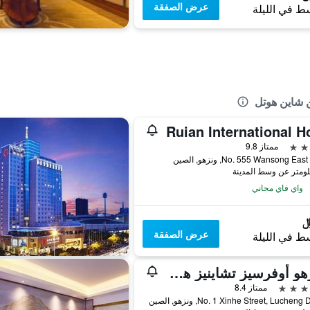
عرض الصفقة
ط في الليلة
 شاين هوتل
Ruian International H
ممتاز 9.8
No. 555 Wansong E, ونزهو, الصين
واي فاي مجاني
عرض الصفقة
ط في الليلة
وينزهو أوفرسيز تشاينيز هوتل
ممتاز 8.4
No. 1 Xinhe Street, Lucheng , ونزهو, الصين