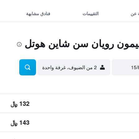
 عن
التقييمات
فنادق مشابهة
مون رويان سن شاين هوتل
2 من الضيوف، غرفة واحدة
132 ﷼
143 ﷼