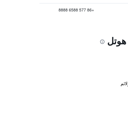
+86 577 6588 8888
هوتل
لائم