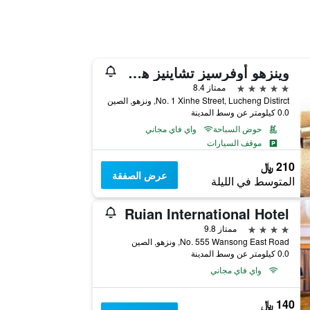
وينزهو أوفرسيز تشاينيز هوتل
5 نجوم
ممتاز 8.4
No. 1 Xinhe Street, Lucheng Distirct, ونزهو, الصين
0.0 كيلومتر عن وسط المدينة
حوض السباحة
واي فاي مجاني
موقف السيارات
210 ﷼
عرض الصفقة
المتوسط في الليلة
Ruian International Hotel
4 نجوم
ممتاز 9.8
No. 555 Wansong East Road, ونزهو, الصين
0.0 كيلومتر عن وسط المدينة
واي فاي مجاني
140 ﷼