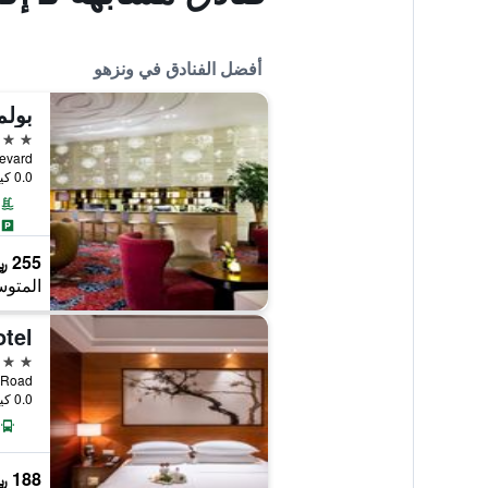
أفضل الفنادق في ونزهو
بولم
5 نجوم
oulevard
0.0 كيلومتر عن وسط المدينة
255 ﷼
المتوس
tel
4 نجوم
uth Road
0.0 كيلومتر عن وسط المدينة
188 ﷼