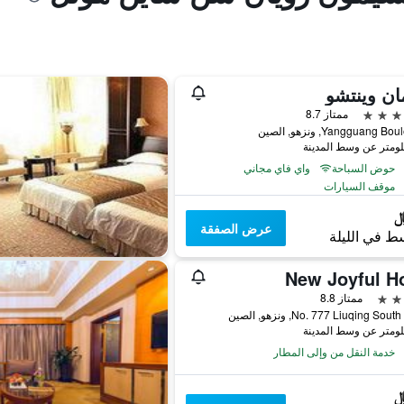
ان وينتشو
ممتاز 8.7
Yangguang B, ونزهو, الصين
حوض السباحة
واي فاي مجاني
موقف السيارات
عرض الصفقة
ط في الليلة
New Joyful Ho
ممتاز 8.8
No. 777 Liuqing So, ونزهو, الصين
خدمة النقل من وإلى المطار