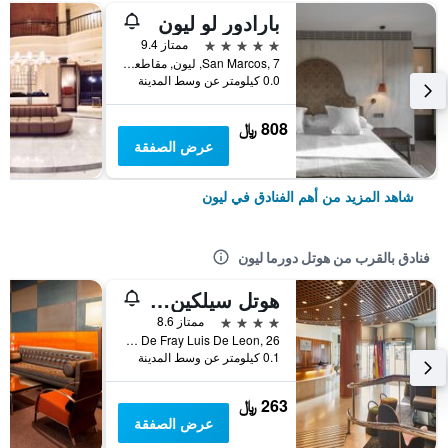
بارادور لو ليون
5 نجوم
ممتاز 9.4
San Marcos, 7, ليون, مقاطعة ليون, أسبانيا
0.0 كيلومتر عن وسط المدينة
808 ﷼
عرض الصفقة
شاهد المزيد من أهم الفنادق في ليون
فنادق بالقرب من هوتل دورما ليون
هوتل سيلكين لويس دي ليون
4 نجوم
ممتاز 8.6
Calle De Fray Luis De Leon, 26, ليون, مقاطعة ليون, أسبانيا
0.1 كيلومتر عن وسط المدينة
263 ﷼
عرض الصفقة