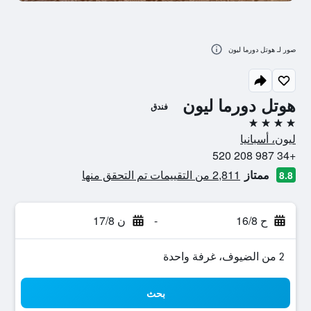
صور لـ هوتل دورما ليون
هوتل دورما ليون
فندق
4 نجوم
ليون، أسبانيا
+34 987 208 520
ممتاز
2,811 من التقييمات تم التحقق منها
8.8
ح 16/8
-
ن 17/8
2 من الضيوف، غرفة واحدة
بحث