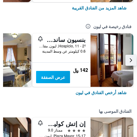
شاهد المزيد من الفنادق القريبة
فنادق رخيصة في ليون
بنسيون ساندوفال باي جايا رومز
Hospicio, 11 - 2º, ليون, مقاطعة ليون, أسبانيا
0.6 كيلومتر عن وسط المدينة
142 ﷼
عرض الصفقة
شاهد أرخص الفنادق في ليون
الفنادق الموصى بها
إن إتش كوليكشن ليون بلازا مايور
4 نجوم
ممتاز 9.0
Plaza Mayor, 15-17, ليون, مقاطعة ليون, أسبانيا