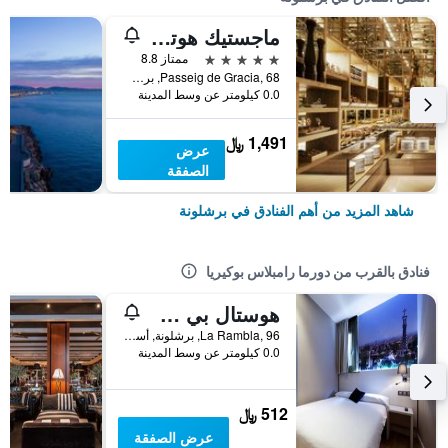
ماجستيك هوتل آند سبا برشلونة جي إل
5 نجوم
ممتاز 8.8
Passeig de Gracia, 68, برشلونة, أسبانيا
0.0 كيلومتر عن وسط المدينة
1,491 ﷼
عرض
الصفقة
شاهد المزيد من أهم الفنادق في برشلونة
فنادق بالقرب من دورما رامبلاس بوكيريا
هوستال بي سي إن رامبلاس
La Rambla, 96, برشلونة, أسبانيا
0.0 كيلومتر عن وسط المدينة
512 ﷼
عرض الصفقة