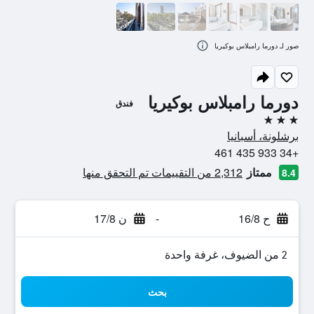
صور لـ دورما رامبلاس بوكيريا
دورما رامبلاس بوكيريا
فندق
3 نجوم
برشلونة، أسبانيا
+34 933 435 461
ممتاز
2,312 من التقييمات تم التحقق منها
8.4
ح 16/8
-
ن 17/8
2 من الضيوف، غرفة واحدة
بحث