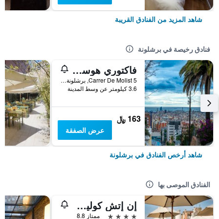
شاهد المزيد من الفنادق القريبة
فنادق رخيصة في برشلونة
فاكتوري هوستلز بارسيلونا
Carrer De Molist 5, برشلونة, أسبانيا
3.6 كيلومتر عن وسط المدينة
163 ﷼
عرض الصفقة
شاهد أرخص الفنادق في برشلونة
الفنادق الموصى بها
إن إتش كوليكشن برشلونة بوديوم
4 نجوم
ممتاز 8.8