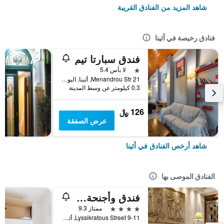
شاهد المزيد من الفنادق القريبة
فنادق رخيصة في أثينا
فندق سبارتا تيم
نجمة واحدة
لا بأس 5.4
21 Menandrou Str, أثينا, اليونان
0.3 كيلومتر عن وسط المدينة
126 ﷼
عرض الصفقة
شاهد أرخص الفنادق في أثينا
الفنادق الموصى بها
فندق وأجنحة آفا
4 نجوم
ممتاز 9.3
9-11 Lyssikratous Street, أثينا, اليونان