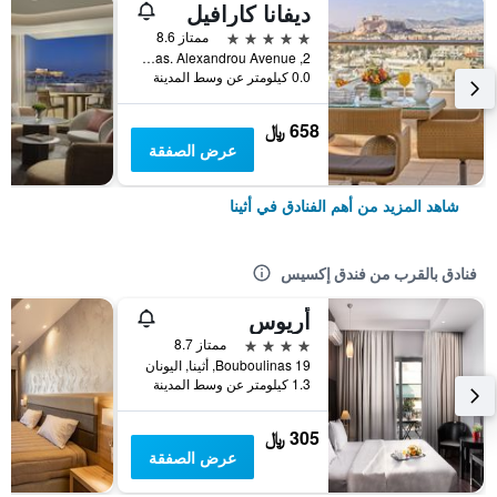
ديفانا كارافيل
5 نجوم
ممتاز 8.6
2, Vas. Alexandrou Avenue, أثينا, اليونان
0.0 كيلومتر عن وسط المدينة
658 ﷼
عرض الصفقة
شاهد المزيد من أهم الفنادق في أثينا
فنادق بالقرب من فندق إكسيس
أريوس
4 نجوم
ممتاز 8.7
Bouboulinas 19, أثينا, اليونان
1.3 كيلومتر عن وسط المدينة
305 ﷼
عرض الصفقة