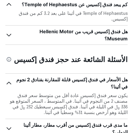
كم يبعد فندق إكسيس عن Temple of Hephaestus؟
Temple of Hephaestus في أثينا على بعد 3.2 كم من فندق
إكسيس.
هل فندق إكسيس قريب من Hellenic Motor
Museum؟
الأسئلة الشائعة عند حجز فندق إكسيس
هل الأسعار في فندق إكسيس قابلة للمقارنة بفنادق 2 نجوم
في أثينا؟
يكون سعر فندق إكسيس عادة أقل من متوسط ​​سعر فندق
مصنف 2 من النجوم في أثينا. في المتوسط ، السعر المتوقع هو
336 ﷼ في الليلة في أثينا. فندق إكسيس سيعطيك 232 ﷼ في
الليلة وهو أرخص بنسبة 31% وسطياً في أثينا.
ما مدى قرب فندق إكسيس من أقرب مطار، مطار أثينا
الدولي؟