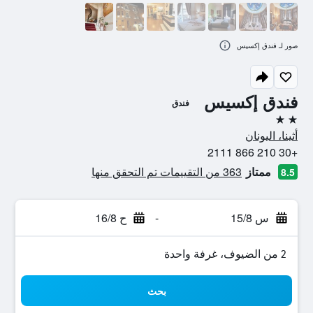
صور لـ فندق إكسيس
فندق إكسيس
فندق
2 نجمتين
أثينا، اليونان
+30 210 866 2111
ممتاز
363 من التقييمات تم التحقق منها
8.5
س 15/8
-
ح 16/8
2 من الضيوف، غرفة واحدة
بحث