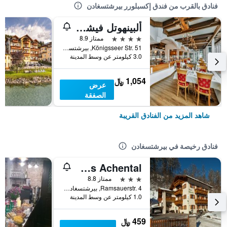
فنادق بالقرب من فندق إكسبلورر بيرشتسغادن
ألبينهوتل فيشر - لبالغس فقل
4 نجوم
ممتاز 8.9
Königsseer Str. 51, بيرشتسغادن, بافاريا, ألمانيا
3.0 كيلومتر عن وسط المدينة
1,054 ﷼
عرض
الصفقة
شاهد المزيد من الفنادق القريبة
فنادق رخيصة في بيرشتسغادن
Gästehaus Achental
3 نجوم
ممتاز 8.8
Ramsauerstr. 4, بيرشتسغادن, بافاريا, ألمانيا
1.0 كيلومتر عن وسط المدينة
459 ﷼