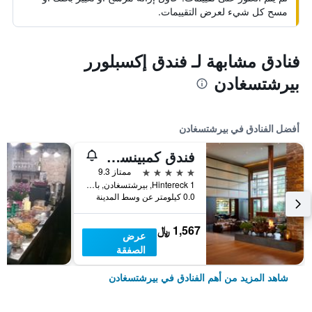
مسح كل شيء لعرض التقييمات.
فنادق مشابهة لـ فندق إكسبلورر
بيرشتسغادن
أفضل الفنادق في بيرشتسغادن
فندق كمبينسكي بركتشغادن
5 نجوم
ممتاز 9.3
Hintereck 1, بيرشتسغادن, بافاريا, ألمانيا
0.0 كيلومتر عن وسط المدينة
1,567 ﷼
عرض
الصفقة
شاهد المزيد من أهم الفنادق في بيرشتسغادن