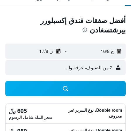
أفضل صفقات فندق إكسبلورر
بيرشتسغادن
ح 16/8
-
ن 17/8
2 من الضيوف، غرفة واحدة
605 ﷼
Double room، نوع السرير غير
معروف
سعر الليلة شامل الرسوم
950 ﷼
Double room، نوع السرير غير