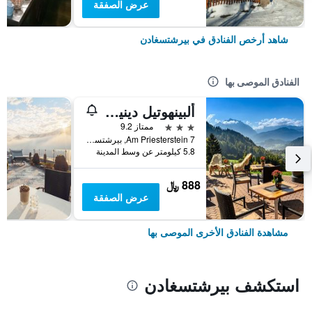
عرض الصفقة
شاهد أرخص الفنادق في بيرشتسغادن
الفنادق الموصى بها
ألبينهوتيل دينينغليهين
3 نجوم
ممتاز 9.2
Am Priesterstein 7, بيرشتسغادن, بافاريا, ألمانيا
5.8 كيلومتر عن وسط المدينة
888 ﷼
عرض الصفقة
مشاهدة الفنادق الأخرى الموصى بها
استكشف بيرشتسغادن