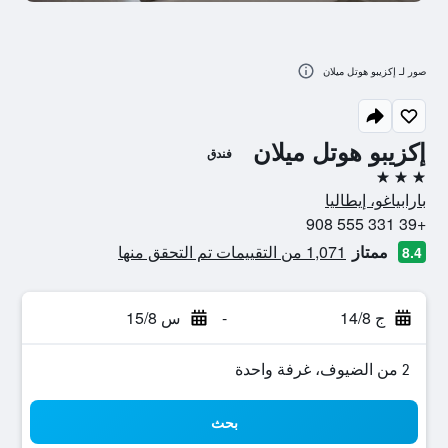
صور لـ إكزيبو هوتل ميلان
إكزيبو هوتل ميلان
فندق
3 نجوم
بارابياغو، إيطاليا
+39 331 555 908
ممتاز
1,071 من التقييمات تم التحقق منها
8.4
ج 14/8
-
س 15/8
2 من الضيوف، غرفة واحدة
بحث