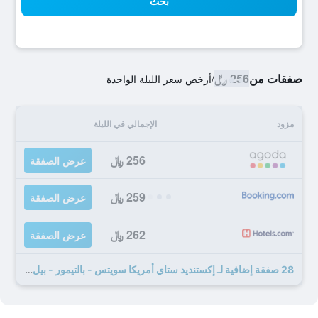
بحث
صفقات من
256 ﷼
/
أرخص سعر الليلة الواحدة
مزود
الإجمالي في الليلة
256 ﷼
عرض الصفقة
259 ﷼
عرض الصفقة
262 ﷼
عرض الصفقة
28 صفقة إضافية لـ إكستنديد ستاي أمريكا سويتس - بالتيمور - بيل إير - أبردين