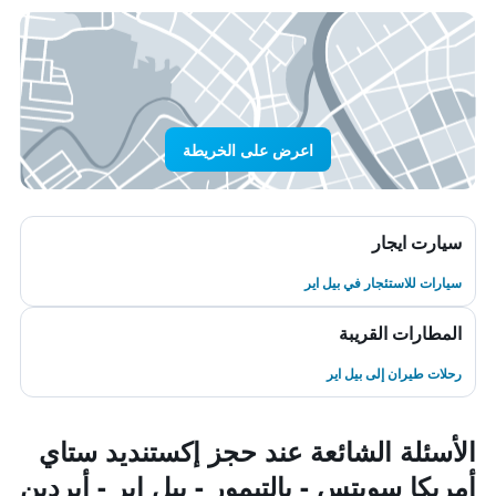
اعرض على الخريطة
سيارت ايجار
سيارات للاستئجار في بيل اير
المطارات القريبة
رحلات طيران إلى بيل اير
الأسئلة الشائعة عند حجز إكستنديد ستاي
أمريكا سويتس - بالتيمور - بيل إير - أبردين