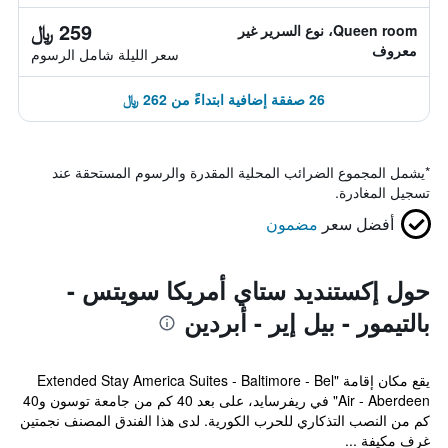
259 ﷼
Queen room، نوع السرير غير
معروف
سعر الليلة شامل الرسوم
26 صفقة إضافية ابتداءً من 262 ﷼
*
يشمل المجموع الضرائب المحلية المقدرة والرسوم المستحقة عند
تسجيل المغادرة.
أفضل سعر
مضمون
حول إكستنديد ستاي أمريكا سويتس -
بالتيمور - بيل إير - أبردين
يقع مكان إقامة "Extended Stay America Suites - Baltimore - Bel
Air - Aberdeen" في ريفرسايد، على بعد 40 كم من جامعة توسون و40
كم من النصب التذكاري للحرب الكورية. لدى هذا الفندق المصنف نجمتين
غرف مكيفة ...