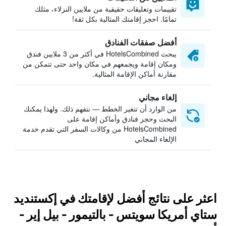
تقييمات وتعليقات حقيقية من ملايين النزلاء، مثلك
تمامًا. احجز إقامتك المثالية بكل ثقة!
أفضل صفقات الفنادق
يبحث HotelsCombined في أكثر من 3 ملايين فندق
ومكان إقامة ويجمعهم في مكان واحد حتى تتمكن من
مقارنة أماكن الإقامة المثالية.
إلغاء مجاني
من الوارد أن تتغير الخطط — نتفهم ذلك. ولهذا يمكنك
البحث وحجز فنادق وأماكن إقامة على
HotelsCombined من وكالات السفر التي تقدم خدمة
الإلغاء المجاني
اعثر على نتائج أفضل لإقامتك في إكستنديد
ستاي أمريكا سويتس - بالتيمور - بيل إير -