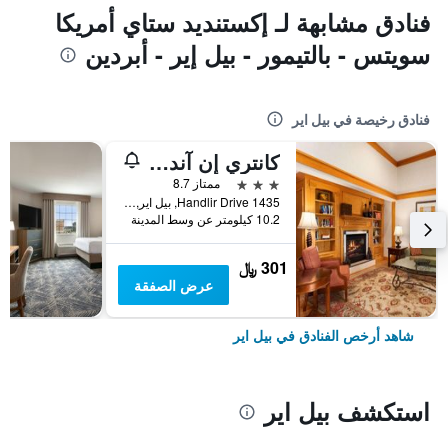
فنادق مشابهة لـ إكستنديد ستاي أمريكا
سويتس - بالتيمور - بيل إير - أبردين
فنادق رخيصة في بيل اير
كانتري إن آند سويتس باي راديسون، بيل آير/أبيردين، ماريلاند
3 نجوم
ممتاز 8.7
1435 Handlir Drive, بيل اير, MD, الولايات المتحدة الأميريكية
10.2 كيلومتر عن وسط المدينة
301 ﷼
عرض الصفقة
شاهد أرخص الفنادق في بيل اير
استكشف بيل اير