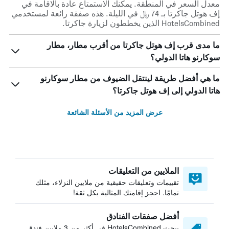
معدل السعر في المنطقة. يمكنك الاستمتاع عادة بالاقامة في
إف هوتل جاكرتا بـ 74 ﷼ في الليلة. هذه صفقة رائعة لمستخدمي
HotelsCombined الذين يخططون لزيارة جاكرتا.
ما مدى قرب إف هوتل جاكرتا من أقرب مطار، مطار
سوكارنو هاتا الدولي؟
ما هي أفضل طريقة لينتقل الضيوف من مطار سوكارنو
هاتا الدولي إلى إف هوتل جاكرتا؟
عرض المزيد من الأسئلة الشائعة
الملايين من التعليقات
تقييمات وتعليقات حقيقية من ملايين النزلاء، مثلك
تمامًا. احجز إقامتك المثالية بكل ثقة!
أفضل صفقات الفنادق
يبحث HotelsCombined في أكثر من 3 ملايين فندق