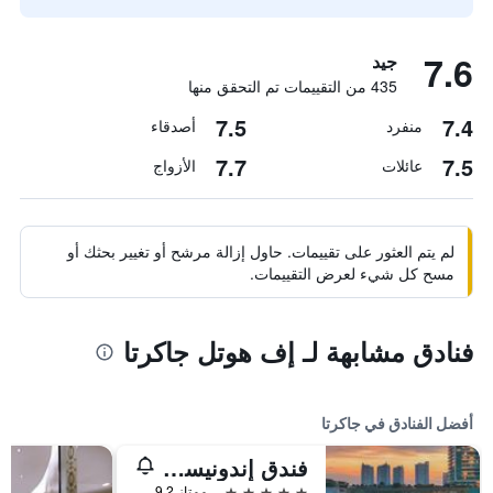
7.6
جيد
435 من التقييمات تم التحقق منها
7.5
7.4
منفرد
أصدقاء
7.7
7.5
عائلات
الأزواج
لم يتم العثور على تقييمات. حاول إزالة مرشح أو تغيير بحثك أو
مسح كل شيء لعرض التقييمات.
فنادق مشابهة لـ إف هوتل جاكرتا
أفضل الفنادق في جاكرتا
فندق إندونيسيا كمبينسكي جاكرتا
5 نجوم
ممتاز 9.2