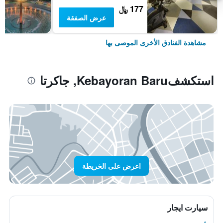
177 ﷼
عرض الصفقة
مشاهدة الفنادق الأخرى الموصى بها
استكشفKebayoran Baru, جاكرتا
اعرض على الخريطة
سيارت ايجار