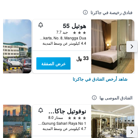
فنادق رخيصة في جاكرتا
هوتيل 55
3 نجوم
جيد 7.7
Jl. Pangeran Jayakarta, No. 8, Mangga Dua, جاكرتا, إندونيسيا
4.4 كيلومتر عن وسط المدينة
33 ﷼
عرض الصفقة
شاهد أرخص الفنادق في جاكرتا
الفنادق الموصى بها
نوفوتيل جاكارتا مانغا دوا سكوير
4 نجوم
ممتاز 8.0
Jalan Gunung Sahari Raya No 1, جاكرتا, إندونيسيا
4.7 كيلومتر عن وسط المدينة