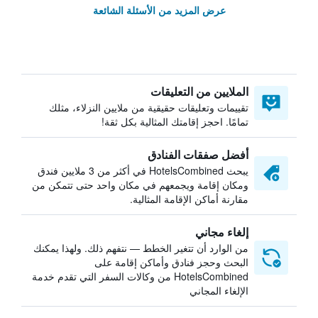
عرض المزيد من الأسئلة الشائعة
الملايين من التعليقات
تقييمات وتعليقات حقيقية من ملايين النزلاء، مثلك
تمامًا. احجز إقامتك المثالية بكل ثقة!
أفضل صفقات الفنادق
يبحث HotelsCombined في أكثر من 3 ملايين فندق
ومكان إقامة ويجمعهم في مكان واحد حتى تتمكن من
مقارنة أماكن الإقامة المثالية.
إلغاء مجاني
من الوارد أن تتغير الخطط — نتفهم ذلك. ولهذا يمكنك
البحث وحجز فنادق وأماكن إقامة على
HotelsCombined من وكالات السفر التي تقدم خدمة
الإلغاء المجاني