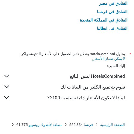
الفنادق في مصر
الفنادق في فرنسا
الفنادق في المملكة المتحدة
الفنادق في إيطاليا
الفنادق في تايلاند
*
يحاول HotelsCombined بشكل دائم الحصول على الأسعار الدقيقة، ولكن
لا يمكن ضمان الأسعار
.
إليك السبب:
HotelsCombined ليس البائع
نقوم بتجميع الكثير من البيانات لك
لماذا لا تكون الأسعار دقيقة بنسبة 100٪؟
الصفحة الرئيسية
فرنسا
552,334
منطقة لانغدوك روسييو
61,775