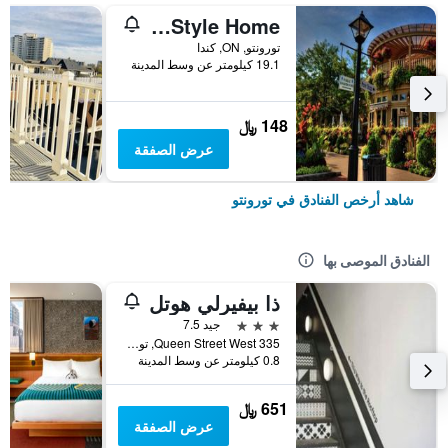
Homestay - A Stunning Chalet-Style Home
تورونتو, ON, كندا
19.1 كيلومتر عن وسط المدينة
148 ﷼
عرض الصفقة
شاهد أرخص الفنادق في تورونتو
الفنادق الموصى بها
ذا بيفيرلي هوتل
3 نجوم
جيد 7.5
335 Queen Street West, تورونتو, ON, كندا
0.8 كيلومتر عن وسط المدينة
651 ﷼
عرض الصفقة