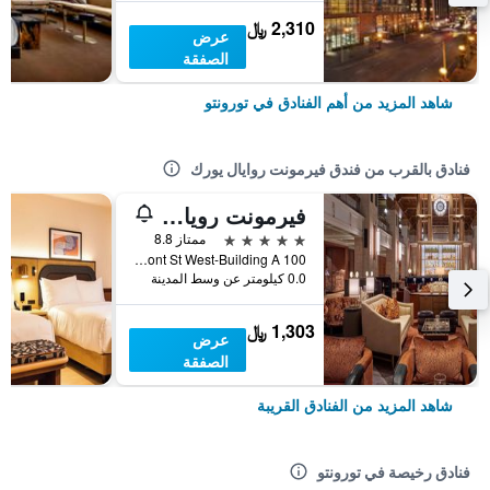
2,310 ﷼
عرض
الصفقة
شاهد المزيد من أهم الفنادق في تورونتو
فنادق بالقرب من فندق فيرمونت روايال يورك
فيرمونت رويال يورك جولد إكسبريانس
5 نجوم
ممتاز 8.8
100 Front St West-Building A, تورونتو, ON, كندا
0.0 كيلومتر عن وسط المدينة
1,303 ﷼
عرض
الصفقة
شاهد المزيد من الفنادق القريبة
فنادق رخيصة في تورونتو