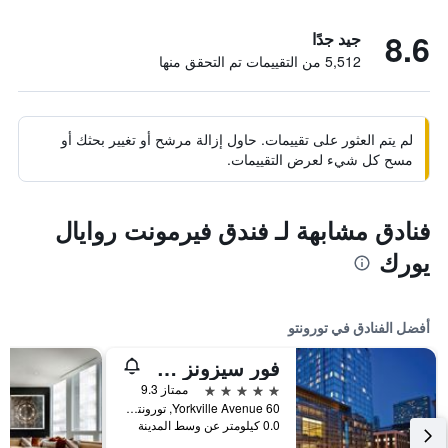
8.6
جيد جدًا
5,512 من التقييمات تم التحقق منها
لم يتم العثور على تقييمات. حاول إزالة مرشح أو تغيير بحثك أو
مسح كل شيء لعرض التقييمات.
فنادق مشابهة لـ فندق فيرمونت روايال
يورك
أفضل الفنادق في تورونتو
فور سيزونز هوتل تورونتو
5 نجوم
ممتاز 9.3
60 Yorkville Avenue, تورونتو, ON, كندا
0.0 كيلومتر عن وسط المدينة