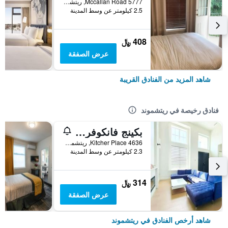
5777 Mccallan Road, ريتشموند, BC, كندا
2.5 كيلومتر عن وسط المدينة
408 ﷼
عرض الصفقة
شاهد المزيد من الفنادق القريبة
فنادق رخيصة في ريتشموند
بكينج فانكوفر هوم ستاي
4636 Kitcher Place, ريتشموند, BC, كندا
2.3 كيلومتر عن وسط المدينة
314 ﷼
عرض الصفقة
شاهد أرخص الفنادق في ريتشموند