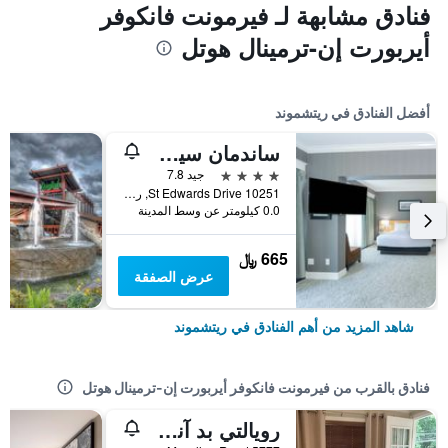
فنادق مشابهة لـ فيرمونت فانكوفر
أيربورت إن-ترمينال هوتل
أفضل الفنادق في ريتشموند
ساندمان سيجنيتشار فانكوفر إيبربورت هوتل آند ريزورت
4 نجوم
جيد 7.8
10251 St Edwards Drive, ريتشموند, BC, كندا
0.0 كيلومتر عن وسط المدينة
665 ﷼
عرض الصفقة
شاهد المزيد من أهم الفنادق في ريتشموند
فنادق بالقرب من فيرمونت فانكوفر أيربورت إن-ترمينال هوتل
رويالتي بد آند بريكفاست