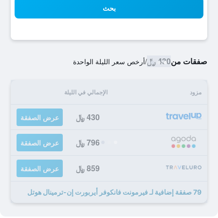
بحث
صفقات من
430 ﷼
/
أرخص سعر الليلة الواحدة
مزود
الإجمالي في الليلة
430 ﷼
عرض الصفقة
796 ﷼
عرض الصفقة
859 ﷼
عرض الصفقة
79 صفقة إضافية لـ فيرمونت فانكوفر أيربورت إن-ترمينال هوتل