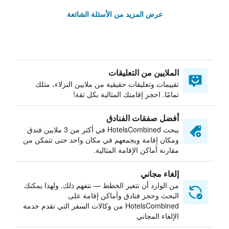
عرض المزيد من الأسئلة الشائعة
الملايين من التعليقات
تقييمات وتعليقات حقيقية من ملايين النزلاء، مثلك
تمامًا. احجز إقامتك المثالية بكل ثقة!
أفضل صفقات الفنادق
يبحث HotelsCombined في أكثر من 3 ملايين فندق
ومكان إقامة ويجمعهم في مكان واحد حتى تتمكن من
مقارنة أماكن الإقامة المثالية.
إلغاء مجاني
من الوارد أن تتغير الخطط — نتفهم ذلك. ولهذا يمكنك
البحث وحجز فنادق وأماكن إقامة على
HotelsCombined من وكالات السفر التي تقدم خدمة
الإلغاء المجاني