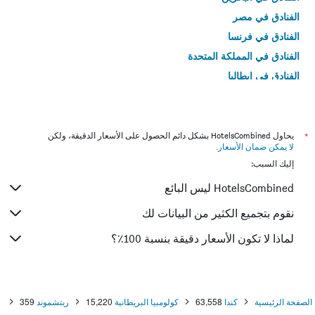
الفنادق في مصر
الفنادق في فرنسا
الفنادق في المملكة المتحدة
الفنادق في إيطاليا
الفنادق في تايلاند
*
يحاول HotelsCombined بشكل دائم الحصول على الأسعار الدقيقة، ولكن
لا يمكن ضمان الأسعار
.
إليك السبب:
HotelsCombined ليس البائع
نقوم بتجميع الكثير من البيانات لك
لماذا لا تكون الأسعار دقيقة بنسبة 100٪؟
الصفحة الرئيسية
كندا
63,558
كولومبيا البريطانية
15,220
ريتشموند
359