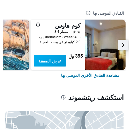
الفنادق الموصى بها
كوم هاوس
2 نجمتين
ممتاز 8.4
6438 Chelmsford Street, ريتشموند, BC, كندا
2.0 كيلومتر عن وسط المدينة
395 ﷼
عرض الصفقة
مشاهدة الفنادق الأخرى الموصى بها
استكشف ريتشموند