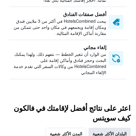
تمامًا. احجز إقامتك المثالية بكل ثقة!
أفضل صفقات الفنادق
يبحث HotelsCombined في أكثر من 3 ملايين فندق
ومكان إقامة ويجمعهم في مكان واحد حتى تتمكن من
مقارنة أماكن الإقامة المثالية.
إلغاء مجاني
من الوارد أن تتغير الخطط — نتفهم ذلك. ولهذا يمكنك
البحث وحجز فنادق وأماكن إقامة على
HotelsCombined من وكالات السفر التي تقدم خدمة
الإلغاء المجاني
اعثر على نتائج أفضل لإقامتك في فالكون
كيف سويتس
البلدان الأكثر شعبية
المدن الأكثر شعبية