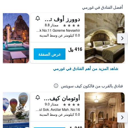
أفضل الفنادق في غورمي
دوورز أوف تشيبيدوشيا
4 نجوم
ممتاز 8.8
Orta Mahallesi Mizrak Sokak No:11 Goreme Nevsehir, غورمي, تركيا
0.0 كيلومتر عن وسط المدينة
416 ﷼
عرض الصفقة
شاهد المزيد من أهم الفنادق في غورمي
فنادق بالقرب من فالكون كيف سويتس
أوتومان كيف سويتس
4 نجوم
ممتاز 9.0
Okul Sok. Avcilar Mah. No:16, غورمي, تركيا
0.0 كيلومتر عن وسط المدينة