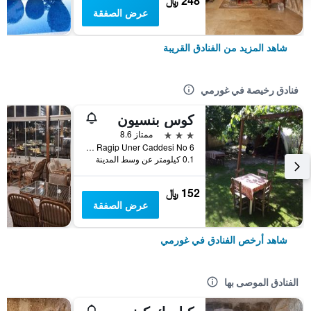
248 ﷼
عرض الصفقة
شاهد المزيد من الفنادق القريبة
فنادق رخيصة في غورمي
كوس بنسيون
3 نجوم
ممتاز 8.6
Saglik Sokak Ragip Uner Caddesi No 6, غورمي, تركيا
0.1 كيلومتر عن وسط المدينة
152 ﷼
عرض الصفقة
شاهد أرخص الفنادق في غورمي
الفنادق الموصى بها