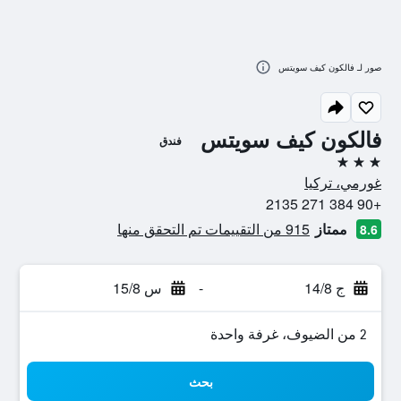
صور لـ فالكون كيف سويتس
فالكون كيف سويتس
فندق
3 نجوم
غورمي، تركيا
+90 384 271 2135
ممتاز
915 من التقييمات تم التحقق منها
8.6
ج 14/8
-
س 15/8
2 من الضيوف، غرفة واحدة
بحث