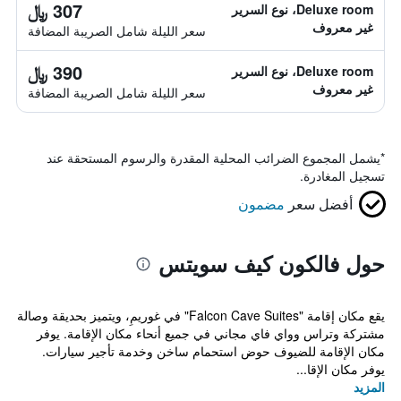
307 ﷼
Deluxe room، نوع السرير
غير معروف
سعر الليلة شامل الصريبة المضافة
390 ﷼
Deluxe room، نوع السرير
غير معروف
سعر الليلة شامل الصريبة المضافة
*
يشمل المجموع الضرائب المحلية المقدرة والرسوم المستحقة عند
تسجيل المغادرة.
أفضل سعر
مضمون
حول فالكون كيف سويتس
يقع مكان إقامة "Falcon Cave Suites" في غوريمِ، ويتميز بحديقة وصالة
مشتركة وتراس وواي فاي مجاني في جميع أنحاء مكان الإقامة. يوفر
مكان الإقامة للضيوف حوض استحمام ساخن وخدمة تأجير سيارات.
يوفر مكان الإقا...
المزيد