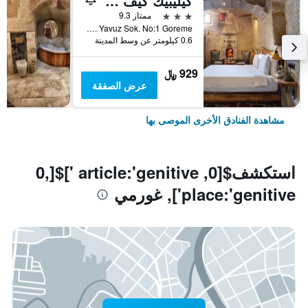
كيليبيك كيف هوتل
3 نجوم
ممتاز 9.3
Aydinli Mah. Yavuz Sok. No:1 Goreme, غورمي, تركيا
0.6 كيلومتر عن وسط المدينة
929 ﷼
عرض الصفقة
مشاهدة الفنادق الأخرى الموصى بها
استكشف$[0, article:'genitive ']$[0,
place:'genitive'], غورمي