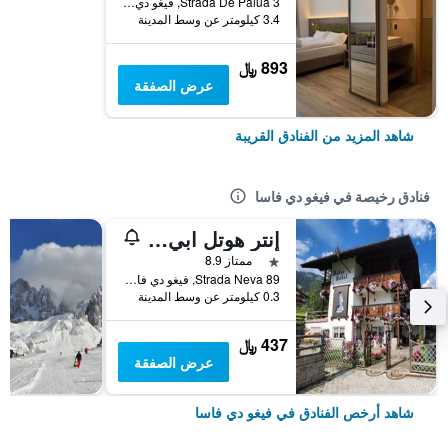
Strada De Palua 3, فيغو دي فاسا, مقاطعة ترينتو, إيطاليا
3.4 كيلومتر عن وسط المدينة
893 ﷼
عرض الصفقة
شاهد المزيد من الفنادق القريبة
فنادق رخيصة في فيغو دي فاسا
إنتر هوتل ابي آند بي
نجمة واحدة
ممتاز 8.9
Strada Neva 89, فيغو دي فاسا, مقاطعة ترينتو, إيطاليا
0.3 كيلومتر عن وسط المدينة
437 ﷼
عرض الصفقة
شاهد أرخص الفنادق في فيغو دي فاسا