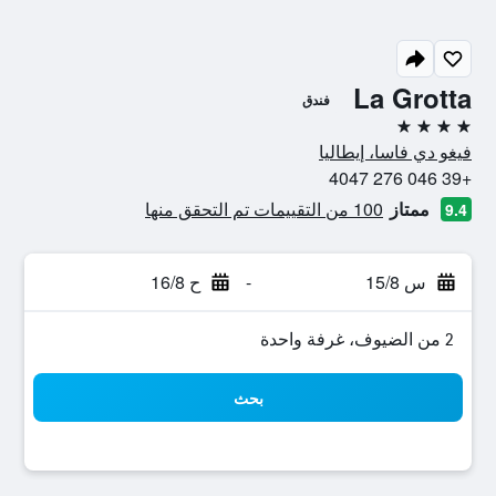
La Grotta
فندق
4 نجوم
فيغو دي فاسا، إيطاليا
+39 046 276 4047
ممتاز
100 من التقييمات تم التحقق منها
9.4
س 15/8
-
ح 16/8
2 من الضيوف، غرفة واحدة
بحث