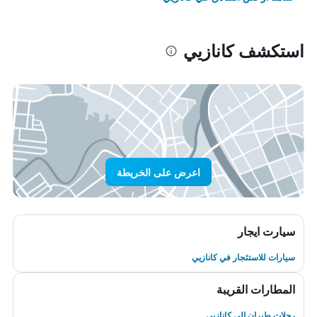
استكشف كانازيي
اعرض على الخريطة
سيارت ايجار
سيارات للاستئجار في كانازيي
المطارات القريبة
رحلات طيران إلى كانازيي