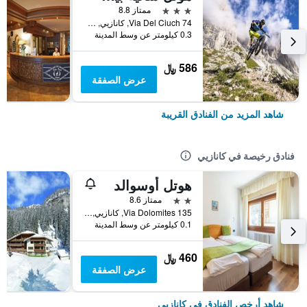
3 نجوم
ممتاز 8.8
Via Del Ciuch 74, كانازيي, مقاطعة ترينتو, إيطاليا
0.3 كيلومتر عن وسط المدينة
586 ﷼
عرض الصفقة
شاهد المزيد من الفنادق القريبة
فنادق رخيصة في كانازيي
هوتل أوسوالد
2 نجمتين
ممتاز 8.6
Via Dolomites 135, كانازيي, مقاطعة ترينتو, إيطاليا
0.1 كيلومتر عن وسط المدينة
460 ﷼
عرض الصفقة
شاهد أرخص الفنادق في كانازيي