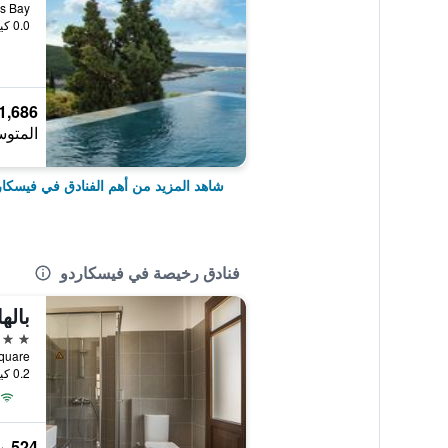
Emplisis Bay, 
0.0 كيلومتر عن وسط المدينة
1,686 ﷼
المتوس
شاهد المزيد من أهم الفنادق في فيسكار
فنادق رخيصة في فيسكاردو
3 نجوم
age Square
0.2 كيلومتر عن وسط المدينة
524 ﷼