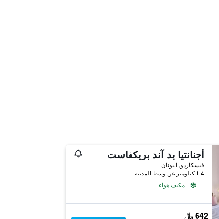
أجنانتيا بد آند بريكفاست
فيسكاردو, اليونان
1.4 كيلومتر عن وسط المدينة
مكيف هواء
642 ﷼