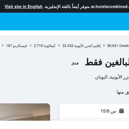
ar.hotelscombined
متوفر أيضاً باللغة الإنجليزية.
Visit site in English
Greek
86,631
إقليم الجزر الأيونية
22,432
كيفالونيا
2,719
فيسكاردو
167
الغين فقط
فندق
س 15/8