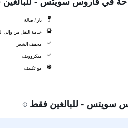
راحة في فاروس سويتس - للبالغين
بار / صالة
خدمة النقل من وإلى ال
مجفف الشعر
ميكروويف
مع تكييف
س سويتس - للبالغين فقط