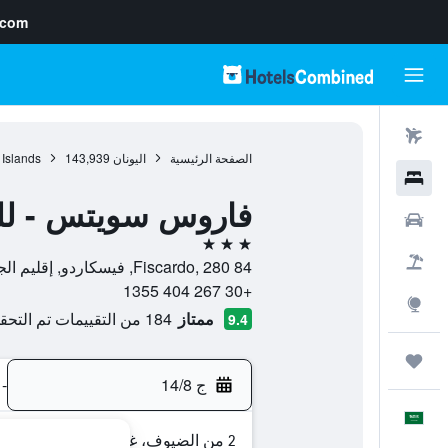
.com
رحلات طيران
الصفحة الرئيسية
اليونان
143,939
 Islands
فنادق
فاروس سويتس - للب
سيارات
3 نجوم
حزم العروض
Fiscardo, 280 84, فيسكاردو, إقليم الجزر الأيونية, اليونان
+30 267 404 1355
استكشاف
ممتاز
184 من التقييمات تم التحقق منها
9.4
رحلات
ج 14/8
-
العَرَبِيَّة
2 من الضيوف، غرفة واحدة