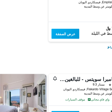
فيسكاردو, اليونان
ط في الليلة
عرض الصفقة
دو
بالهامبرا سويتس - للبالغين فقط
ممتاز 9.3
Fiskardo Vill, فيسكاردو, اليونان
واي فاي مجاني
موقف السيارات