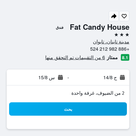
Fat Candy House
فندق
3 نجوم
مدينة تاينان، تايوان
+886 982 212 524
ممتاز
6 من التقييمات تم التحقق منها
8.1
ج 14/8
-
س 15/8
2 من الضيوف، غرفة واحدة
بحث