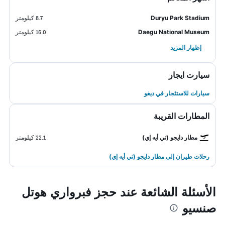
Duryu Park Stadium
8.7 كيلومتر
Daegu National Museum
16.0 كيلومتر
إظهار المزيد
سيارت ايجار
سيارات للاستئجار في ديغو
المطارات القريبة
مطار دايجو (تي أيه إي)
22.1 كيلومتر
رحلات طيران إلى مطار دايجو (تي أيه إي)
الأسئلة الشائعة عند حجز فبرواري هوتل
صنسيو