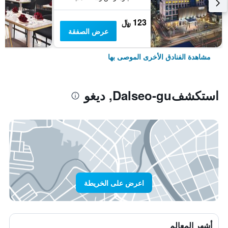
123 ﷼
عرض الصفقة
مشاهدة الفنادق الأخرى الموصى بها
استكشفDalseo-gu, ديغو
اعرض على الخريطة
أشهر المعالم