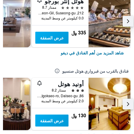
هوتل إنتر بورجو
5 نجوم
ممتاز 8.7
212, Palhyeon-Gil, Suseong-gu, ديغو, كوريا الجنوبية
0.0 كيلومتر عن وسط المدينة
335 ﷼
عرض الصفقة
شاهد المزيد من أهم الفنادق في ديغو
فنادق بالقرب من فبرواري هوتل صنسيو
أونيد هوتل
تقييم فئة 3
ممتاز 8.2
86, Igokseo-ro, Dalseo-gu, ديغو, كوريا الجنوبية
2.0 كيلومتر عن وسط المدينة
130 ﷼
عرض الصفقة