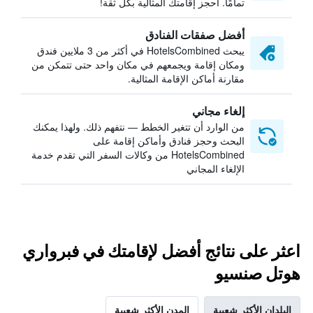
تمامًا. احجز إقامتك المثالية بكل ثقة!
أفضل صفقات الفنادق
يبحث HotelsCombined في أكثر من 3 ملايين فندق
ومكان إقامة ويجمعهم في مكان واحد حتى تتمكن من
مقارنة أماكن الإقامة المثالية.
إلغاء مجاني
من الوارد أن تتغير الخطط — نتفهم ذلك. ولهذا يمكنك
البحث وحجز فنادق وأماكن إقامة على
HotelsCombined من وكالات السفر التي تقدم خدمة
الإلغاء المجاني
اعثر على نتائج أفضل لإقامتك في فبرواري
هوتل صنسيو
البلدان الأكثر شعبية
المدن الأكثر شعبية