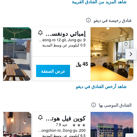
شاهد المزيد من الفنادق القريبة
فنادق رخيصة في ديغو
إمباثي دونغسيونغرو جيستهاوس - هوستل
9, Dongseong-ro 12-gil, Jung-gu, ديغو, كوريا الجنوبية
0.5 كيلومتر عن وسط المدينة
45 ﷼
عرض الصفقة
شاهد أرخص الفنادق في ديغو
الفنادق الموصى بها
كوين فيل هوتل آند ودينج
3 نجوم
جيد 7.9
200, Dongchon-ro, Dong-gu, ديغو, كوريا الجنوبية
6.5 كيلومتر عن وسط المدينة