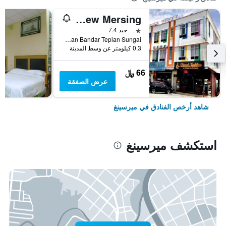
Sakiza View Mersing
نجمة واحدة
جيد 7.4
No 87,88 &89 Jln Sulaiman Bandar Tepian Sungai, ميرسينغ, ماليزيا
0.3 كيلومتر عن وسط المدينة
66 ﷼
عرض الصفقة
شاهد أرخص الفنادق في ميرسينغ
استكشف ميرسينغ