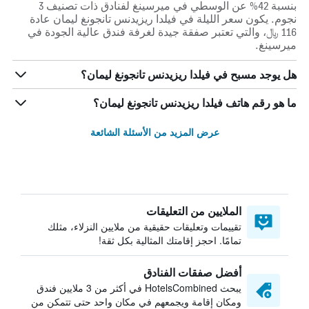
بنسبة 42% عن الوسطي في ميرسينغ لفنادق ذات تصنيف 3
نجوم. يكون سعر الليلة في فيلدا ريزيدنس تانجونغ ليمان عادة
116 ﷼، والتي تعتبر صفقة جيدة لغرفة فندق عالية الجودة في
ميرسينغ.
هل يوجد مسبح في فيلدا ريزيدنس تانجونغ ليمان؟
ما هو رقم هاتف فيلدا ريزيدنس تانجونغ ليمان؟
عرض المزيد من الأسئلة الشائعة
الملايين من التعليقات
تقييمات وتعليقات حقيقية من ملايين النزلاء، مثلك
تمامًا. احجز إقامتك المثالية بكل ثقة!
أفضل صفقات الفنادق
يبحث HotelsCombined في أكثر من 3 ملايين فندق
ومكان إقامة ويجمعهم في مكان واحد حتى تتمكن من