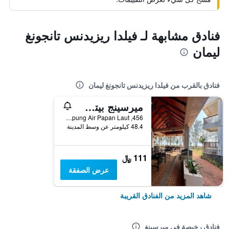
فنادق مشابهة لـ فيلدا ريزيدنس تانجونغ
ليمان
فنادق بالقرب من فيلدا ريزيدنس تانجونغ ليمان
ميرسينج بيتش ريزورت
456, Kampung Air Papan Laut, ميرسينغ, ماليزيا
48.4 كيلومتر عن وسط المدينة
111 ﷼
عرض الصفقة
شاهد المزيد من الفنادق القريبة
فنادق رخيصة في ميرسينغ