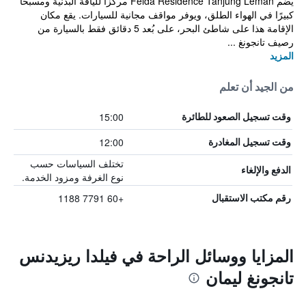
يضم Felda Residence Tanjung Leman مركزًا للياقة البدنية ومسبحًا
كبيرًا في الهواء الطلق، ويوفر مواقف مجانية للسيارات. يقع مكان
الإقامة هذا على شاطئ البحر، على بُعد 5 دقائق فقط بالسيارة من
رصيف تانجونغ ...
المزيد
من الجيد أن تعلم
15:00
وقت تسجيل الصعود للطائرة
12:00
وقت تسجيل المغادرة
تختلف السياسات حسب
الدفع والإلغاء
نوع الغرفة ومزود الخدمة.
+60 7791 1188
رقم مكتب الاستقبال
المزايا ووسائل الراحة في فيلدا ريزيدنس
تانجونغ ليمان