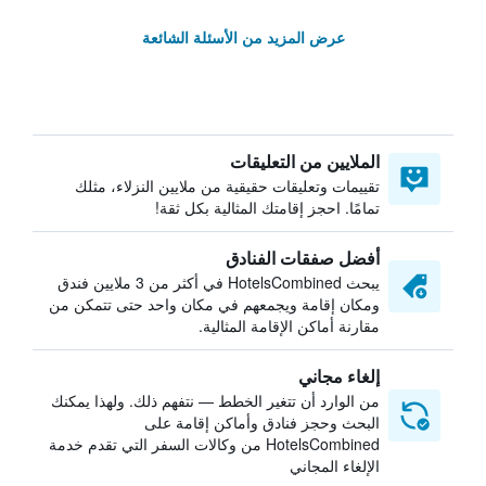
عرض المزيد من الأسئلة الشائعة
الملايين من التعليقات
تقييمات وتعليقات حقيقية من ملايين النزلاء، مثلك
تمامًا. احجز إقامتك المثالية بكل ثقة!
أفضل صفقات الفنادق
يبحث HotelsCombined في أكثر من 3 ملايين فندق
ومكان إقامة ويجمعهم في مكان واحد حتى تتمكن من
مقارنة أماكن الإقامة المثالية.
إلغاء مجاني
من الوارد أن تتغير الخطط — نتفهم ذلك. ولهذا يمكنك
البحث وحجز فنادق وأماكن إقامة على
HotelsCombined من وكالات السفر التي تقدم خدمة
الإلغاء المجاني