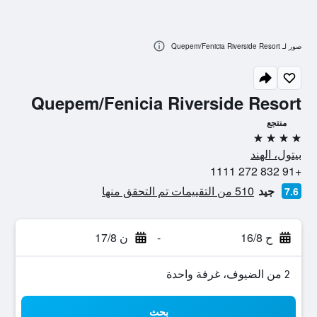
صور لـ Quepem/Fenicia Riverside Resort
Quepem/Fenicia Riverside Resort
منتجع
4 نجوم
بيتول، الهند
+91 832 272 1111
جيد
510 من التقييمات تم التحقق منها
7.6
ح 16/8
-
ن 17/8
2 من الضيوف، غرفة واحدة
بحث