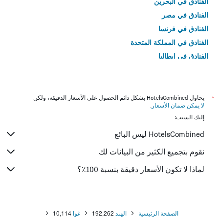
الفنادق في البحرين
الفنادق في مصر
الفنادق في فرنسا
الفنادق في المملكة المتحدة
الفنادق في إيطاليا
الفنادق في تايلاند
*
يحاول HotelsCombined بشكل دائم الحصول على الأسعار الدقيقة، ولكن
لا يمكن ضمان الأسعار
.
إليك السبب:
HotelsCombined ليس البائع
نقوم بتجميع الكثير من البيانات لك
لماذا لا تكون الأسعار دقيقة بنسبة 100٪؟
الصفحة الرئيسية
الهند
192,262
غوا
10,114