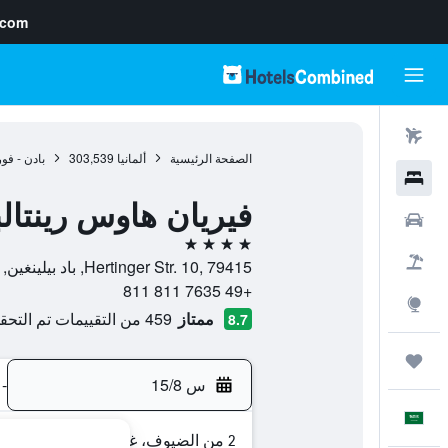
.com
رحلات طيران
الصفحة الرئيسية
ألمانيا
303,539
بادن - فو
فنادق
فيريان هاوس رينتالب
سيارات
4 نجوم
حزم العروض
Hertinger Str. 10, 79415, باد بيلينغين, بادن - فورتمبيرغ, ألمانيا
+49 7635 811 811
استكشاف
ممتاز
459 من التقييمات تم التحقق منها
8.7
رحلات
س 15/8
-
العَرَبِيَّة
2 من الضيوف، غرفة واحدة