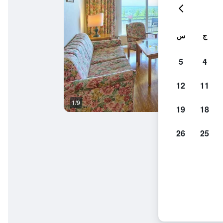
ج
س
5
4
12
11
1/9
مبنى
19
18
26
25