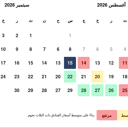
أغسطس 2026
سبتمبر 2026
ث
ث
ر
خ
ج
س
ح
ن
ث
ر
خ
3
2
1
1
10
9
8
7
6
8
7
6
5
4
آخر
17
16
15
14
13
15
14
13
12
11
عرض الأسعار
24
23
22
21
20
22
21
20
19
18
30
29
28
27
29
28
27
26
25
صور لـ فيريان هاوس رينتالبليك
عرض الأسعار
عرض الأسعار
سط
مرتفع
بناءً على متوسط أسعار الفنادق ذات الثلاث نجوم.