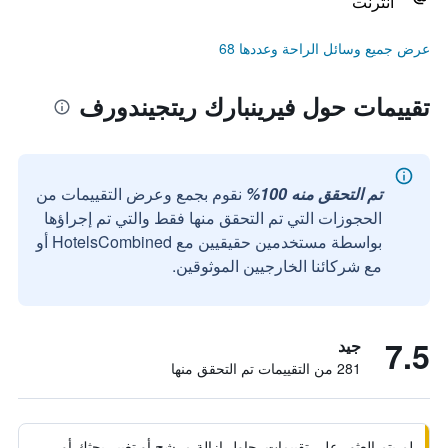
انترنت
عرض جميع وسائل الراحة وعددها 68
تقييمات حول فيرينبارك ريتجيندورف
تم التحقق منه 100%
نقوم بجمع وعرض التقييمات من
الحجوزات التي تم التحقق منها فقط والتي تم إجراؤها
بواسطة مستخدمين حقيقيين مع HotelsCombined أو
مع شركائنا الخارجيين الموثوقين.
7.5
جيد
281 من التقييمات تم التحقق منها
لم يتم العثور على تقييمات. حاول إزالة مرشح أو تغيير بحثك أو