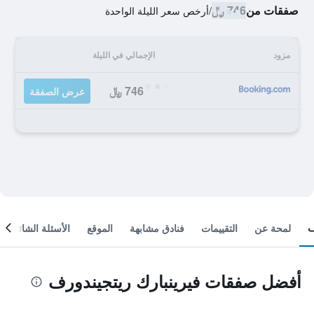
صفقات من
746 ﷼
/
أرخص سعر الليلة الواحدة
مزود
الإجمالي في الليلة
746 ﷼
عرض الصفقة
لمحة عن
التقييمات
فنادق مشابهة
الموقع
الأسئلة الشائعة
أفضل صفقات فيرينبارك ريتجيندورف