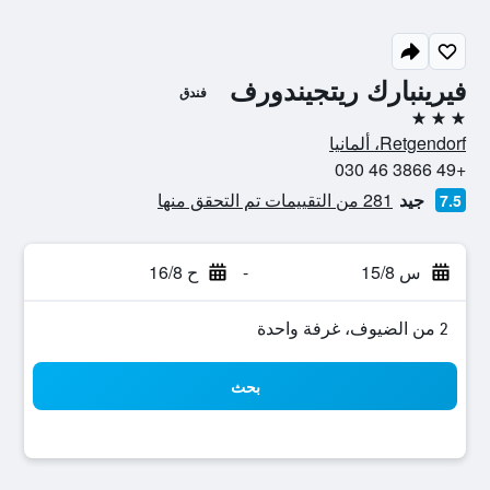
فيرينبارك ريتجيندورف
فندق
3 نجوم
Retgendorf، ألمانيا
+49 3866 46 030
جيد
281 من التقييمات تم التحقق منها
7.5
س 15/8
-
ح 16/8
2 من الضيوف، غرفة واحدة
بحث