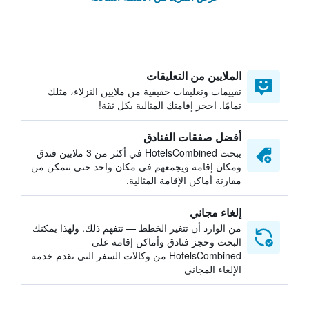
الملايين من التعليقات
تقييمات وتعليقات حقيقية من ملايين النزلاء، مثلك
تمامًا. احجز إقامتك المثالية بكل ثقة!
أفضل صفقات الفنادق
يبحث HotelsCombined في أكثر من 3 ملايين فندق
ومكان إقامة ويجمعهم في مكان واحد حتى تتمكن من
مقارنة أماكن الإقامة المثالية.
إلغاء مجاني
من الوارد أن تتغير الخطط — نتفهم ذلك. ولهذا يمكنك
البحث وحجز فنادق وأماكن إقامة على
HotelsCombined من وكالات السفر التي تقدم خدمة
الإلغاء المجاني