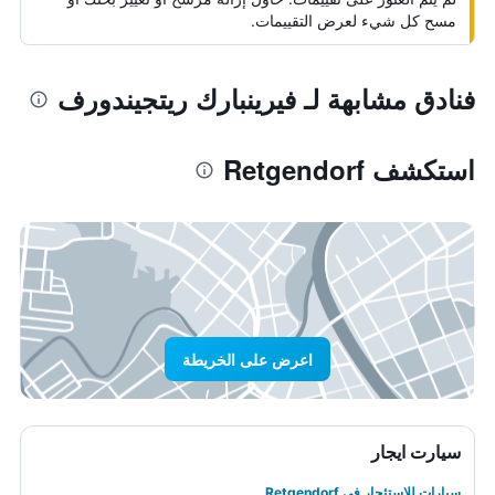
مسح كل شيء لعرض التقييمات.
فنادق مشابهة لـ فيرينبارك ريتجيندورف
استكشف Retgendorf
اعرض على الخريطة
سيارت ايجار
سيارات للاستئجار في Retgendorf