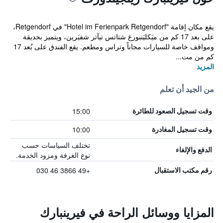
يقع مكان إقامة "Hotel im Ferienpark Retgendorf" في Retgendorf،
على بعد 17 كم من ميَكليَنبورغ شتاتس تيآتر شفيَرين، ويتميز بحديقة
ومواقف خاصة للسيارات مجاناً وتراس ومطعم. يقع الفندق على بُعد 17
كم من مت...
المزيد
من الجيد أن تعلم
15:00
وقت تسجيل الصعود للطائرة
10:00
وقت تسجيل المغادرة
تختلف السياسات حسب
الدفع والإلغاء
نوع الغرفة ومزود الخدمة.
+49 3866 46 030
رقم مكتب الاستقبال
المزايا ووسائل الراحة في فيرينبارك