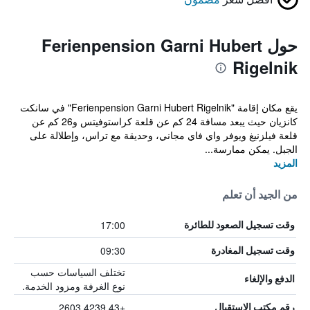
حول Ferienpension Garni Hubert
Rigelnik
يقع مكان إقامة "Ferienpension Garni Hubert Rigelnik" في سانكت
كانزيان حيث يبعد مسافة 24 كم عن قلعة كراستوفيتس و26 كم عن
قلعة فيلزنيغ ويوفر واي فاي مجاني، وحديقة مع تراس، وإطلالة على
الجبل. يمكن ممارسة...
المزيد
من الجيد أن تعلم
17:00
وقت تسجيل الصعود للطائرة
09:30
وقت تسجيل المغادرة
تختلف السياسات حسب
الدفع والإلغاء
نوع الغرفة ومزود الخدمة.
+43 4239 2603
رقم مكتب الاستقبال