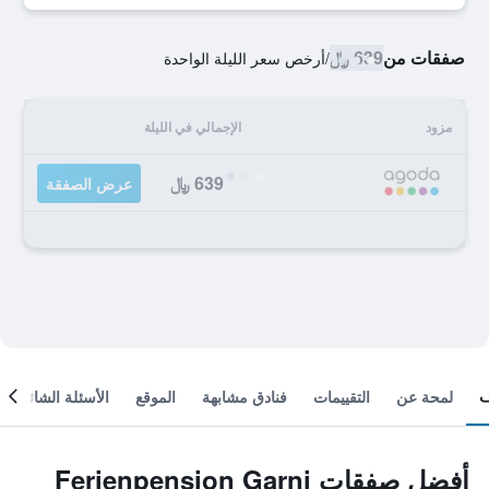
صفقات من
639 ﷼
/
أرخص سعر الليلة الواحدة
مزود
الإجمالي في الليلة
639 ﷼
عرض الصفقة
لمحة عن
التقييمات
فنادق مشابهة
الموقع
الأسئلة الشائعة
أفضل صفقات Ferienpension Garni