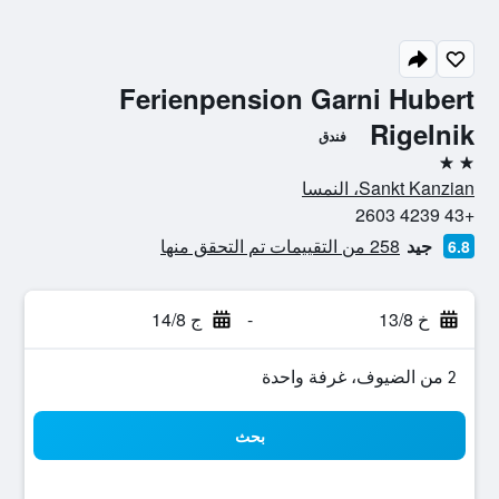
Ferienpension Garni Hubert
Rigelnik
فندق
2 نجمتين
Sankt Kanzian، النمسا
+43 4239 2603
جيد
258 من التقييمات تم التحقق منها
6.8
خ 13/8
-
ج 14/8
2 من الضيوف، غرفة واحدة
بحث