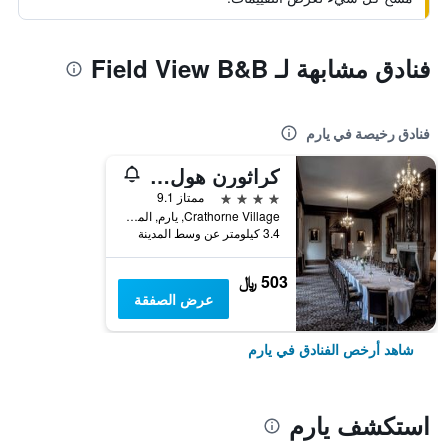
فنادق مشابهة لـ Field View B&B
فنادق رخيصة في يارم
كراثورن هول هوتل
4 نجوم
ممتاز 9.1
Crathorne Village, يارم, المملكة المتحدة
3.4 كيلومتر عن وسط المدينة
503 ﷼
عرض الصفقة
شاهد أرخص الفنادق في يارم
استكشف يارم