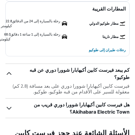
المطارات القريبة
رحلة بالسيارة إلى 24 من الدقائق
22.8
مطار طوكيو الدولي
كيلومتر
رحلة بالسيارة إلى 1 ساعة 1 دقائق
68.0
مطار ناريتا
كيلومتر
رحلات طيران إلى طوكيو
كم يبعد فيرست كابين أكيهابارا شوورا دوري عن قبه
طوكيو؟
فيرست كابين أكيهابارا شوورا دوري على بعد مسافة (2.8 كم)
معقولة للسير على الأقدام من قبه طوكيو، طوكيو.
هل فيرست كابين أكيهابارا شوورا دوري قريب من
Akihabara Electric Town؟
الأسئلة الشائعة عند حجز فيرست كابين