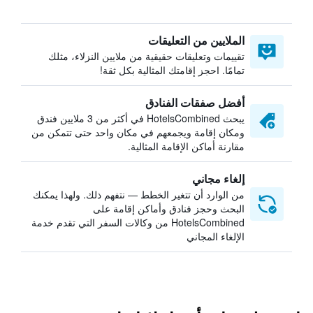
الملايين من التعليقات
تقييمات وتعليقات حقيقية من ملايين النزلاء، مثلك
تمامًا. احجز إقامتك المثالية بكل ثقة!
أفضل صفقات الفنادق
يبحث HotelsCombined في أكثر من 3 ملايين فندق
ومكان إقامة ويجمعهم في مكان واحد حتى تتمكن من
مقارنة أماكن الإقامة المثالية.
إلغاء مجاني
من الوارد أن تتغير الخطط — نتفهم ذلك. ولهذا يمكنك
البحث وحجز فنادق وأماكن إقامة على
HotelsCombined من وكالات السفر التي تقدم خدمة
الإلغاء المجاني