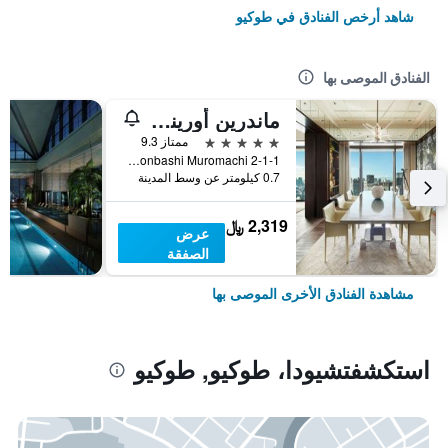
شاهد أرخص الفنادق في طوكيو
الفنادق الموصى بها
ماندرين أورينتال، طوكيو
5 نجوم
ممتاز 9.3
2-1-1 Nihonbashi Muromachi, طوكيو, اليابان
0.7 كيلومتر عن وسط المدينة
2,319 ﷼
عرض
الصفقة
مشاهدة الفنادق الأخرى الموصى بها
استكشفتشيودا، طوكيو, طوكيو