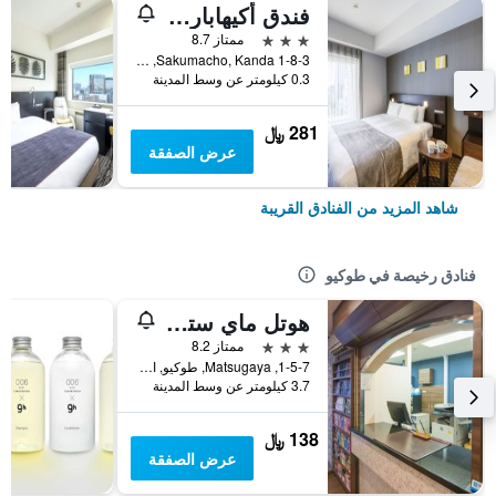
فندق أكيهابارا واشنطن
3 نجوم
ممتاز 8.7
1-8-3 Sakumacho, Kanda, طوكيو, اليابان
0.3 كيلومتر عن وسط المدينة
281 ﷼
عرض الصفقة
شاهد المزيد من الفنادق القريبة
فنادق رخيصة في طوكيو
هوتل ماي ستايز أوينو إناريتشو
3 نجوم
ممتاز 8.2
1-5-7, Matsugaya, طوكيو, اليابان
3.7 كيلومتر عن وسط المدينة
138 ﷼
عرض الصفقة