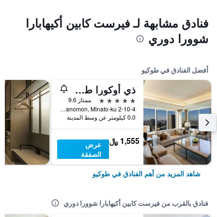
فنادق مشابهة لـ فيرست كابين أكيهابارا
شوورا دوري
أفضل الفنادق في طوكيو
ذي أوكورا طوكيو
5 نجوم
ممتاز 9.6
2-10-4 Toranomon, Minato-ku, طوكيو, اليابان
0.0 كيلومتر عن وسط المدينة
1,555 ﷼
عرض
الصفقة
شاهد المزيد من أهم الفنادق في طوكيو
فنادق بالقرب من فيرست كابين أكيهابارا شوورا دوري