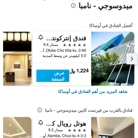
ميدوسوجي - نامبا
أفضل الفنادق في أوساكا
فندق إنتركونتيننتال أوساكا
5 نجوم
ممتاز 9.4
3-60, Ofuka-Cho Kita-ku, أوساكا, اليابان
0.0 كيلومتر عن وسط المدينة
1,224 ﷼
عرض
الصفقة
شاهد المزيد من أهم الفنادق في أوساكا
فنادق بالقرب من فيرست كابين ميدوسوجي - نامبا
هوتل رويال كلاسيك أوساكا
4 نجوم
ممتاز 9.3
4-3-3 Namba, Chuo-ku, أوساكا, اليابان