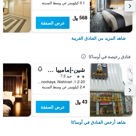
0.1 كيلومتر عن وسط المدينة
568 ﷼
عرض الصفقة
شاهد المزيد من الفنادق القريبة
فنادق رخيصة في أوساكا
شين-إمامييا هوتل
2 نجمتين
جيد 7.3
1-2-20, Haginochaya, Nishinari, أوساكا, اليابان
2.4 كيلومتر عن وسط المدينة
43 ﷼
عرض الصفقة
شاهد أرخص الفنادق في أوساكا