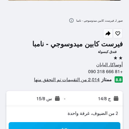
صور لـ فيرست كابين ميدوسوجي - نامبا
فيرست كابين ميدوسوجي - نامبا
فندق كبسولة
2 نجمتين
أوساكا، اليابان
+81 666 318 090
ممتاز
2,014 من التقييمات تم التحقق منها
8.8
ج 14/8
-
س 15/8
2 من الضيوف، غرفة واحدة
بحث