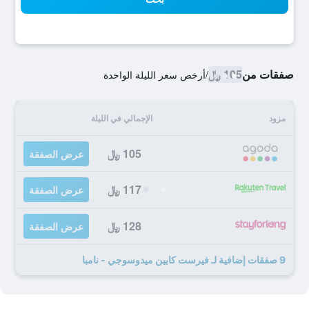
صفقات من
105 ﷼
/
أرخص سعر الليلة الواحدة
مزود
الإجمالي في الليلة
105 ﷼
عرض الصفقة
117 ﷼
عرض الصفقة
128 ﷼
عرض الصفقة
9 صفقات إضافية لـ فيرست كابين ميدوسوجي - نامبا