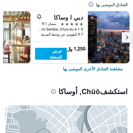
الفنادق الموصى بها
دبي ا وساكا
5 نجوم
ممتاز 9.1
4-1-3 Minami Semba, Chuo-ku, أوساكا, اليابان
0.7 كيلومتر عن وسط المدينة
1,250 ﷼
عرض
الصفقة
مشاهدة الفنادق الأخرى الموصى بها
استكشفChūō, أوساكا