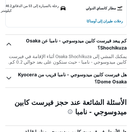
رحلة بالسيارة إلى 53 من الدقائق
46.2
مطار كانساي الدولي
كيلومتر
رحلات طيران إلى أوساكا
كم يبعد فيرست كابين ميدوسوجي - نامبا عن Osaka
Shochikuza؟
يمكنك المشي إلى Osaka Shochikuza أثناء الإقامة في فيرست
كابين ميدوسوجي - نامبا - حيث ستكون على بعد حوالي 0.2 كم.
هل فيرست كابين ميدوسوجي - نامبا قريب من Kyocera
Dome Osaka؟
الأسئلة الشائعة عند حجز فيرست كابين
ميدوسوجي - نامبا
هل الأسعار في فيرست كابين ميدوسوجي - نامبا قابلة