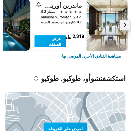
ماندرين أورينتال، طوكيو
5 نجوم
ممتاز 9.3
2-1-1 Nihonbashi Muromachi, طوكيو, اليابان
0.7 كيلومتر عن وسط المدينة
2,319 ﷼
عرض
الصفقة
مشاهدة الفنادق الأخرى الموصى بها
استكشفتشوأو، طوكيو, طوكيو
اعرض على الخريطة