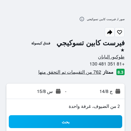
صور لـ فيرست كابين تسوكيجي
فيرست كابين تسوكيجي
فندق كبسولة
نجمة واحدة
طوكيو، اليابان
+81 351 481 130
ممتاز
762 من التقييمات تم التحقق منها
8.3
ج 14/8
-
س 15/8
2 من الضيوف، غرفة واحدة
بحث