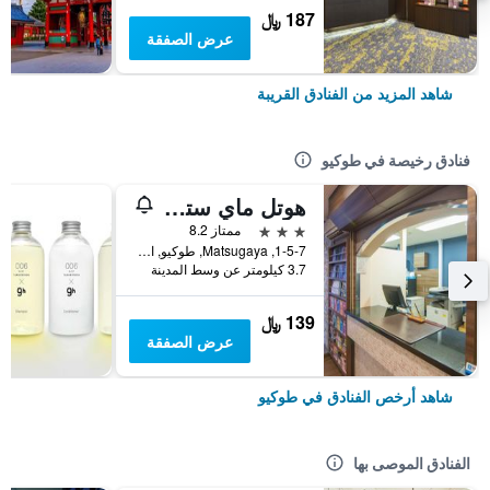
187 ﷼
عرض الصفقة
شاهد المزيد من الفنادق القريبة
فنادق رخيصة في طوكيو
هوتل ماي ستايز أوينو إناريتشو
3 نجوم
ممتاز 8.2
1-5-7, Matsugaya, طوكيو, اليابان
3.7 كيلومتر عن وسط المدينة
139 ﷼
عرض الصفقة
شاهد أرخص الفنادق في طوكيو
الفنادق الموصى بها