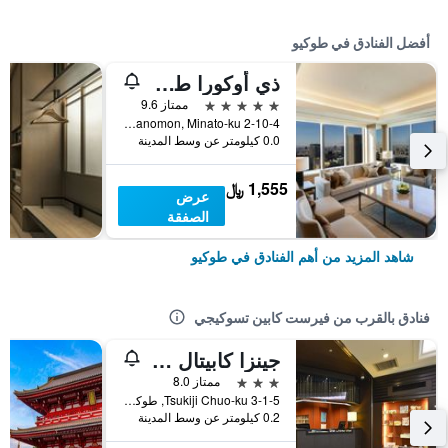
أفضل الفنادق في طوكيو
ذي أوكورا طوكيو
5 نجوم
ممتاز 9.6
2-10-4 Toranomon, Minato-ku, طوكيو, اليابان
0.0 كيلومتر عن وسط المدينة
1,555 ﷼
عرض
الصفقة
شاهد المزيد من أهم الفنادق في طوكيو
فنادق بالقرب من فيرست كابين تسوكيجي
جينزا كابيتال هوتل أكاني
3 نجوم
ممتاز 8.0
3-1-5 Tsukiji Chuo-ku, طوكيو, اليابان
0.2 كيلومتر عن وسط المدينة