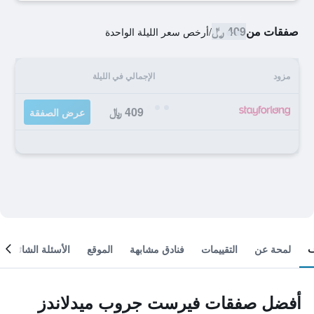
صفقات من
409 ﷼
/
أرخص سعر الليلة الواحدة
مزود
الإجمالي في الليلة
409 ﷼
عرض الصفقة
لمحة عن
التقييمات
فنادق مشابهة
الموقع
الأسئلة الشائعة
أفضل صفقات فيرست جروب ميدلاندز