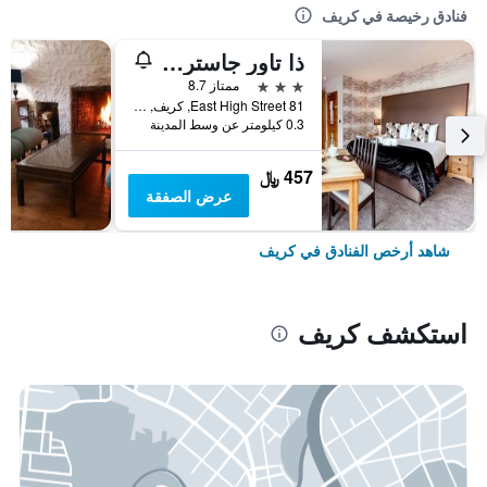
فنادق رخيصة في كريف
ذا تاور جاسترو بب آند أبارتمنتس
3 نجوم
ممتاز 8.7
81 East High Street, كريف, المملكة المتحدة
0.3 كيلومتر عن وسط المدينة
457 ﷼
عرض الصفقة
شاهد أرخص الفنادق في كريف
استكشف كريف