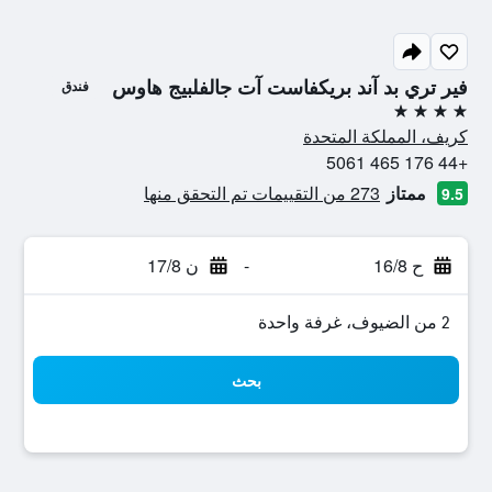
فير تري بد آند بريكفاست آت جالفلبيج هاوس
فندق
4 نجوم
كريف، المملكة المتحدة
+44 176 465 5061
ممتاز
273 من التقييمات تم التحقق منها
9.5
ح 16/8
-
ن 17/8
2 من الضيوف، غرفة واحدة
بحث