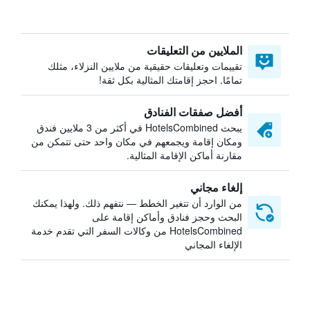
الملايين من التعليقات
تقييمات وتعليقات حقيقية من ملايين النزلاء، مثلك
تمامًا. احجز إقامتك المثالية بكل ثقة!
أفضل صفقات الفنادق
يبحث HotelsCombined في أكثر من 3 ملايين فندق
ومكان إقامة ويجمعهم في مكان واحد حتى تتمكن من
مقارنة أماكن الإقامة المثالية.
إلغاء مجاني
من الوارد أن تتغير الخطط — نتفهم ذلك. ولهذا يمكنك
البحث وحجز فنادق وأماكن إقامة على
HotelsCombined من وكالات السفر التي تقدم خدمة
الإلغاء المجاني