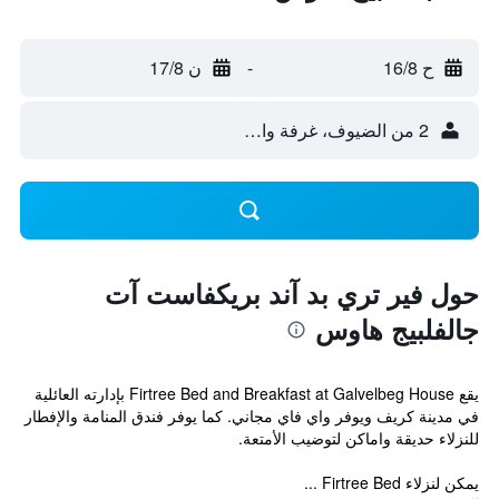
ح 16/8
-
ن 17/8
2 من الضيوف، غرفة واحدة
حول فير تري بد آند بريكفاست آت
جالفلبيج هاوس
يقع Firtree Bed and Breakfast at Galvelbeg House بإدارته العائلية
في مدينة كريف ويوفر واي فاي مجاني. كما يوفر فندق المنامة والإفطار
للنزلاء حديقة واماكن لتوضيب الأمتعة.
يمكن لنزلاء Firtree Bed ...