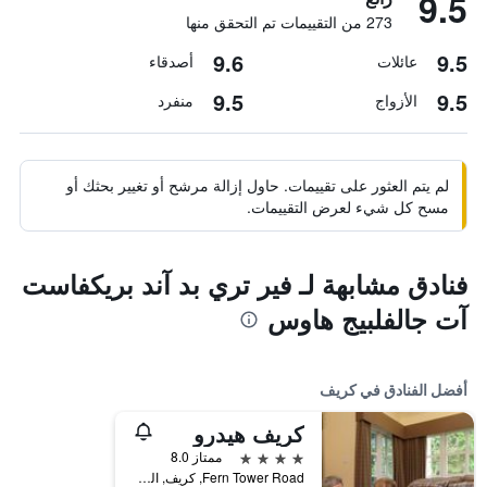
9.5
273 من التقييمات تم التحقق منها
9.6
9.5
عائلات
أصدقاء
9.5
9.5
الأزواج
منفرد
لم يتم العثور على تقييمات. حاول إزالة مرشح أو تغيير بحثك أو
مسح كل شيء لعرض التقييمات.
فنادق مشابهة لـ فير تري بد آند بريكفاست
آت جالفلبيج هاوس
أفضل الفنادق في كريف
كريف هيدرو
4 نجوم
ممتاز 8.0
Fern Tower Road, كريف, المملكة المتحدة