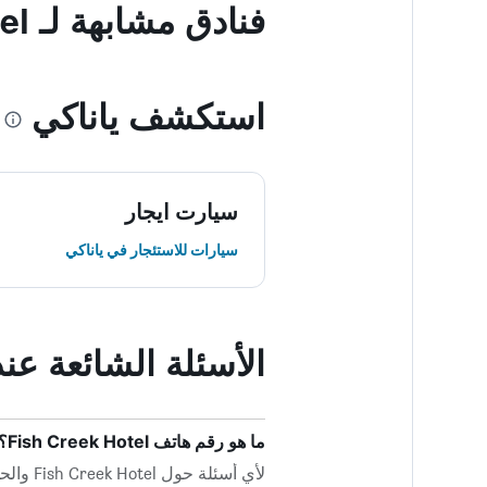
فنادق مشابهة لـ Fish Creek Hotel
استكشف ياناكي
سيارت ايجار
سيارات للاستئجار في ياناكي
الأسئلة الشائعة عند حجز  Hotel
ما هو رقم هاتف Fish Creek Hotel؟
لأي أسئلة حول Fish Creek Hotel والحجز الخاص بك ، اتصل بمكتب الاستقبال مباشرة على +61 356 832 404.