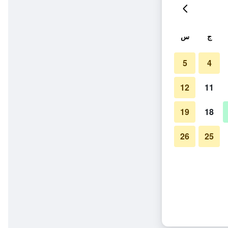
ج
س
5
4
12
11
19
18
26
25