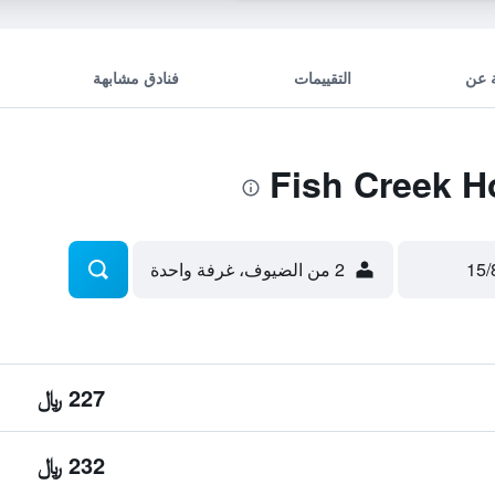
 عن
التقييمات
فنادق مشابهة
2 من الضيوف، غرفة واحدة
227 ﷼
232 ﷼