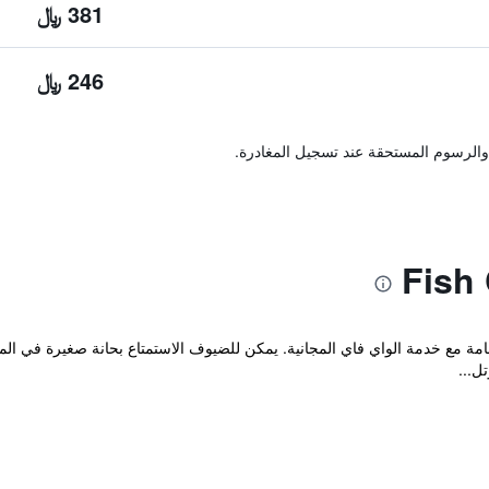
381 ﷼
246 ﷼
والرسوم المستحقة عند تسجيل المغادرة.
Art-Deco Fish Creek  مكان إقامة مع خدمة الواي فاي المجانية. يمكن للضيوف الاستمتاع بحانة صغ
ل...