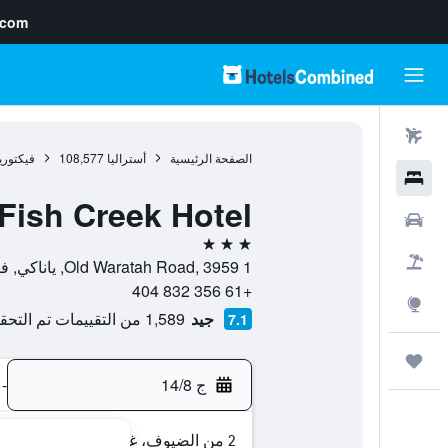
.com
رحلات طيران
الصفحة الرئيسية
أستراليا
108,577
فيكتوري
فنادق
Fish Creek Hotel
سيارات
3 نجوم
حزم العروض
1 Old Waratah Road, 3959, ياناكي, فيكتوريا, أستراليا
+61 356 832 404
استكشاف
جيد
1,589 من التقييمات تم التحقق منها
7.1
رحلات
ج 14/8
-
2 من الضيوف، غرفة واحدة