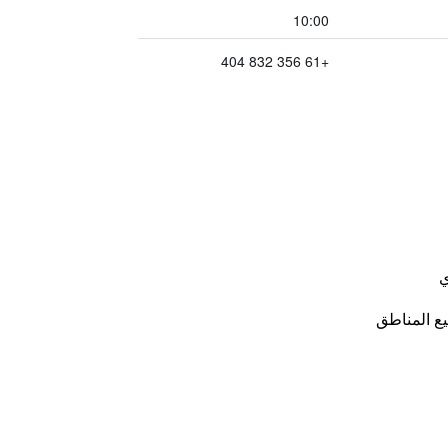
10:00
+61 356 832 404
ي
ع المناطق