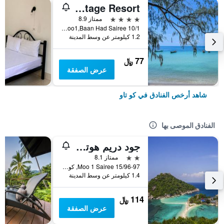
Sairee Cottage Resort
4 نجوم
ممتاز 8.9
10/1 Moo1,Baan Had Sairee, كو تاو, تايلاند
1.2 كيلومتر عن وسط المدينة
77 ﷼
عرض الصفقة
شاهد أرخص الفنادق في كو تاو
الفنادق الموصى بها
جود دريم هوتل - هوستل
2 نجمتين
ممتاز 8.1
15/96-97 Moo 1 Sairee, كو تاو, تايلاند
1.4 كيلومتر عن وسط المدينة
114 ﷼
عرض الصفقة