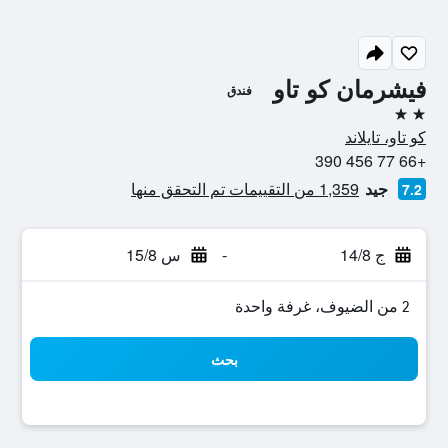
فيشرمان كو تاو
فندق
2 نجمتين
كو تاو، تايلاند
+66 77 456 390
جيد
1,359 من التقييمات تم التحقق منها
7.2
ج 14/8
-
س 15/8
2 من الضيوف، غرفة واحدة
بحث