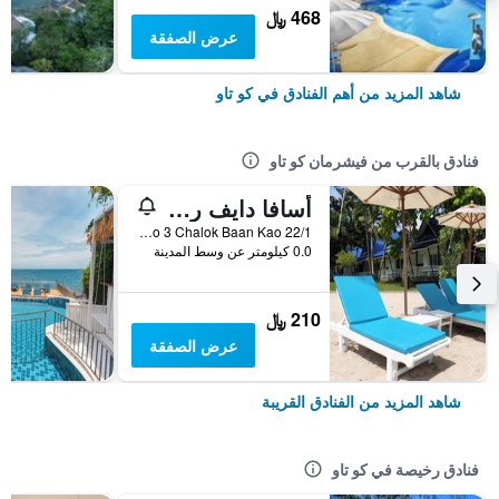
468 ﷼
عرض الصفقة
شاهد المزيد من أهم الفنادق في كو تاو
فنادق بالقرب من فيشرمان كو تاو
أسافا دايف ريزورت
22/1 Moo 3 Chalok Baan Kao, كو تاو, تايلاند
0.0 كيلومتر عن وسط المدينة
210 ﷼
عرض الصفقة
شاهد المزيد من الفنادق القريبة
فنادق رخيصة في كو تاو