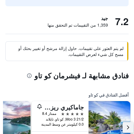
7.2
جيد
1,359 من التقييمات تم التحقق منها
لم يتم العثور على تقييمات. حاول إزالة مرشح أو تغيير بحثك أو
مسح كل شيء لعرض التقييمات.
فنادق مشابهة لـ فيشرمان كو تاو
أفضل الفنادق في كو تاو
جاماكيري ريزورت آند سبا
5 نجوم
ممتاز 8.4
21/2 Moo 3, كو تاو, تايلاند
0.0 كيلومتر عن وسط المدينة