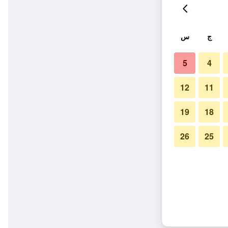
ج
س
5
4
12
11
19
18
26
25