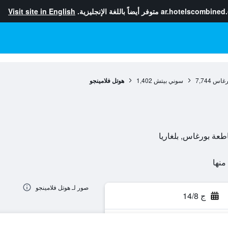
ar.hotelscombined
متوفر أيضاً باللغة الإنجليزية.
Visit site in English
رغاس
7,744
سوني بيتش
1,402
هوتل فلامينجو
صور لـ هوتل فلامينجو
ج 14/8