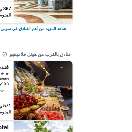
367 ﷼
المتوس
شاهد المزيد من أهم الفنادق في سوني 
فنادق بالقرب من هوتل فلامينجو
فندق
4 نجوم
Sunny Beach, 
0.3 كيلومتر عن وسط المدينة
571 ﷼
المتوس
tel