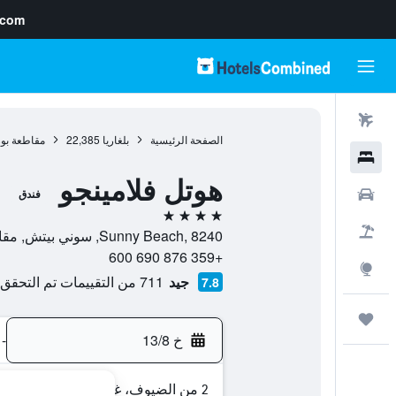
.com
رحلات طيران
الصفحة الرئيسية
بلغاريا
22,385
مقاطعة بو
فنادق
هوتل فلامينجو
سيارات
فندق
4 نجوم
حزم العروض
Sunny Beach, 8240, سوني بيتش, مقاطعة بورغاس, بلغاريا
+359 876 690 600
استكشاف
جيد
711 من التقييمات تم التحقق منها
7.8
رحلات
خ 13/8
-
2 من الضيوف، غرفة واحدة