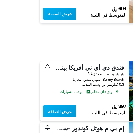
604 ﷼
عرض الصفقة
المتوسط في الليلة
فندق دي أي تي أفريكا بيتش كلوب - الشامل كلياً
4 نجوم
ممتاز 8.4
Sunny Beach, سوني بيتش, بلغاريا
0.3 كيلومتر عن وسط المدينة
واي فاي مجاني
موقف السيارات
397 ﷼
عرض الصفقة
المتوسط في الليلة
إم بي مٕ هوتل كوندور -سشامامل جميع الخدمات لايت