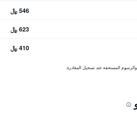
546 ﷼
623 ﷼
410 ﷼
والرسوم المستحقة عند تسجيل المغادرة.