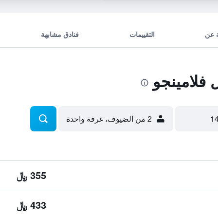
 عن
التقييمات
فنادق مشابهة
فلامينجو
2 من الضيوف، غرفة واحدة
355 ﷼
433 ﷼