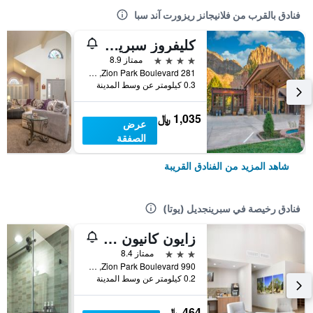
فنادق بالقرب من فلانيجانز ريزورت آند سبا
كليفروز سبرينجدايل، كوريو كوليكشن باي هيلتون
4 نجوم
ممتاز 8.9
281 Zion Park Boulevard, سبرينجديل (يوتا), UT, الولايات المتحدة الأميريكية
0.3 كيلومتر عن وسط المدينة
1,035 ﷼
عرض
الصفقة
شاهد المزيد من الفنادق القريبة
فنادق رخيصة في سبرينجديل (يوتا)
زايون كانيون لودج
3 نجوم
ممتاز 8.4
990 Zion Park Boulevard, سبرينجديل (يوتا), UT, الولايات المتحدة الأميريكية
0.2 كيلومتر عن وسط المدينة
464 ﷼