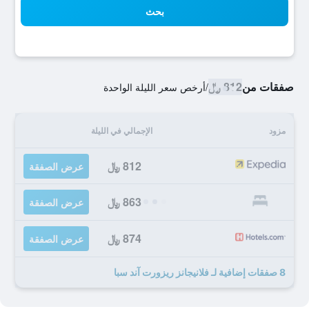
بحث
صفقات من
812 ﷼
/
أرخص سعر الليلة الواحدة
مزود
الإجمالي في الليلة
812 ﷼
عرض الصفقة
863 ﷼
عرض الصفقة
874 ﷼
عرض الصفقة
8 صفقات إضافية لـ فلانيجانز ريزورت آند سبا