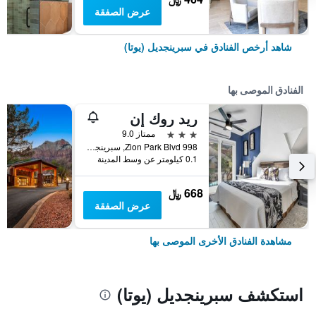
عرض الصفقة
شاهد أرخص الفنادق في سبرينجديل (يوتا)
الفنادق الموصى بها
ريد روك إن
3 نجوم
ممتاز 9.0
998 Zion Park Blvd, سبرينجديل (يوتا), UT, الولايات المتحدة الأميريكية
0.1 كيلومتر عن وسط المدينة
668 ﷼
عرض الصفقة
مشاهدة الفنادق الأخرى الموصى بها
استكشف سبرينجديل (يوتا)