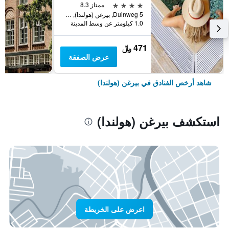
4 نجوم
ممتاز 8.3
Duinweg 5, بيرغن (هولندا), مقاطعة شمال هولندا, هولندا
1.0 كيلومتر عن وسط المدينة
471 ﷼
عرض الصفقة
شاهد أرخص الفنادق في بيرغن (هولندا)
استكشف بيرغن (هولندا)
اعرض على الخريطة