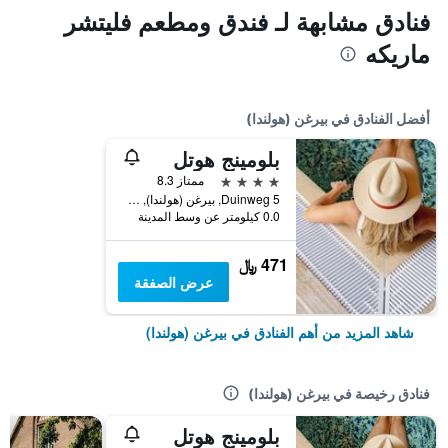
فنادق مشابهة لـ فندق ومطعم فليتشر
ماريكه
أفضل الفنادق في بيرغن (هولندا)
بلومينج هوتل
4 نجوم
ممتاز 8.3
Duinweg 5, بيرغن (هولندا), مقاطعة شمال هولندا, هولندا
0.0 كيلومتر عن وسط المدينة
471 ﷼
عرض الصفقة
شاهد المزيد من أهم الفنادق في بيرغن (هولندا)
فنادق رخيصة في بيرغن (هولندا)
بلومينج هوتل