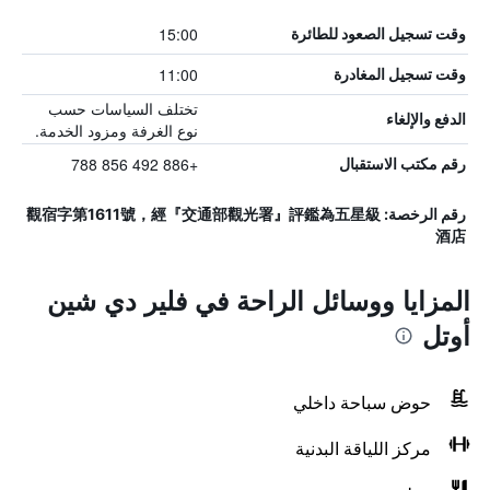
15:00
وقت تسجيل الصعود للطائرة
11:00
وقت تسجيل المغادرة
تختلف السياسات حسب
الدفع والإلغاء
نوع الغرفة ومزود الخدمة.
+886 492 856 788
رقم مكتب الاستقبال
رقم الرخصة: 觀宿字第1611號，經『交通部觀光署』評鑑為五星級
酒店
المزايا ووسائل الراحة في فلير دي شين
أوتل
حوض سباحة داخلي
مركز اللياقة البدنية