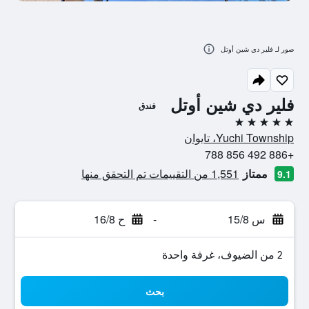
صور لـ فلير دي شين أوتل
فلير دي شين أوتل
فندق
5 نجوم
Yuchi Township، تايوان
+886 492 856 788
ممتاز
1,551 من التقييمات تم التحقق منها
9.1
س 15/8
-
ح 16/8
2 من الضيوف، غرفة واحدة
بحث