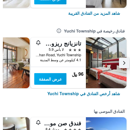
شاهد المزيد من الفنادق القريبة
فنادق رخيصة في Yuchi Township
تانزيانج ريزورت هوتل صن مون لايك
3 نجوم
لا بأس 5.9
No.130, Zhongshan Road, Yuchi Township, تايوان
4.1 كيلومتر عن وسط المدينة
96 ﷼
عرض الصفقة
شاهد أرخص الفنادق في Yuchi Township
الفنادق الموصى بها
فندق صن مون ليك
4 نجوم
ممتاز 8.4