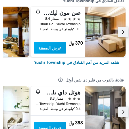
أفضل الفنادق في Yuchi Township
صن مون ليك فولي هوت سبرينج ريزورت
4 نجوم
ممتاز 8.4
No.250-2, Zhongshan Rd., Yuchi Township, تايوان
0.0 كيلومتر عن وسط المدينة
370 ﷼
عرض الصفقة
شاهد المزيد من أهم الفنادق في Yuchi Township
فنادق بالقرب من فلير دي شين أوتل
هوتل داي بلس سن مون ليك
3 نجوم
ممتاز 8.3
No. 58, Zhongzheng Rd., Yuchi Township, Yuchi Township, تايوان
0.4 كيلومتر عن وسط المدينة
398 ﷼
عرض الصفقة