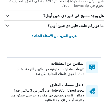
شين أوتل صفقة جيدة إذا كنت تود الإقامة في فندق بتصنيف 5
نجوم في Yuchi Township.
هل يوجد مسبح في فلير دي شين أوتل؟
ما هو رقم هاتف فلير دي شين أوتل؟
عرض المزيد من الأسئلة الشائعة
الملايين من التعليقات
تقييمات وتعليقات حقيقية من ملايين النزلاء، مثلك
تمامًا. احجز إقامتك المثالية بكل ثقة!
أفضل صفقات الفنادق
يبحث HotelsCombined في أكثر من 3 ملايين فندق
ومكان إقامة ويجمعهم في مكان واحد حتى تتمكن من
مقارنة أماكن الإقامة المثالية.