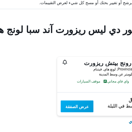
ة مرشح أو تغيير بحثك أو مسح كل شيء لعرض التقييمات.
لور دي ليس ريزورت آند سبا لونج ه
رونج بيتش ريزورت
Pr, لونغ هاي, فيتنام
واي فاي مجاني
موقف السيارات
ط في الليلة
عرض الصفقة
ي