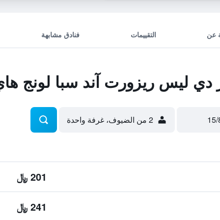
 عن
التقييمات
فنادق مشابهة
دي ليس ريزورت آند سبا لونج ها
2 من الضيوف، غرفة واحدة
201 ﷼
241 ﷼