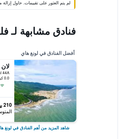
لم يتم العثور على تقييمات. حاول إزال
فنادق مشابهة لـ ف
أفضل الفنادق في لونغ هاي
لان 
ovincial 44A
0.0 كيلومتر عن وسط المدينة
210 ﷼
المتوس
شاهد المزيد من أهم الفنادق في لونغ ها