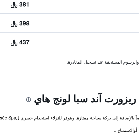
381 ﷼
398 ﷼
437 ﷼
والرسوم المستحقة عند تسجيل المغادرة.
يزورت آند سبا لونج هاي
ى بركة سباحة ممتازة. ويتوفر للنزلاء استخدام حصري لLa Pensée Spa وOutdoor Swimming Pool.
والاستمتاع...