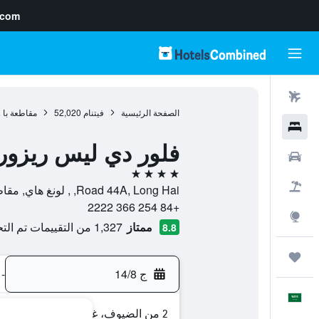
.com
رحلات طيران
الصفحة الرئيسية
فيتنام
52,020
مقاطعة با ر
فنادق
فلور دي ليس ريزورت
سيارات
4 نجوم
حزم العروض
Road 44A, Long Hai, , لونغ هاي, مقاطعة با ريا فونج تاو, فيتنام
+84 254 366 2222
استكشاف
ممتاز
1,327 من التقييمات تم التحقق منها
8.8
رحلات
ج 14/8
-
العَرَبِيَّة
2 من الضيوف، غرفة واحدة