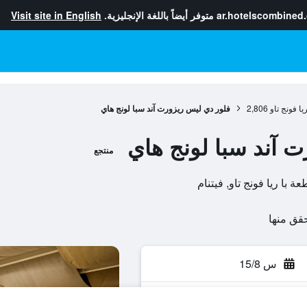
ar.hotelscombined
متوفر أيضاً باللغة الإنجليزية.
Visit site in English
يا فونج تاو
2,806
فلور دي ليس ريزورت آند سبا لونج هاي
 آند سبا لونج هاي
منتجع
س 15/8