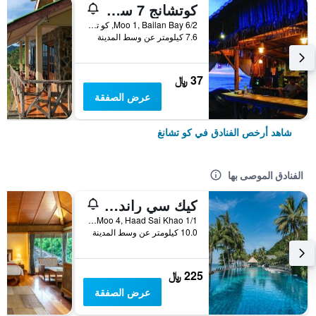
كوتشانج 7 سيفيو بنجالو
6/2 Moo 1, Bailan Bay, كو تشانغ, تايلاند
7.6 كيلومتر عن وسط المدينة
37 ﷼
عرض الصفقة
شاهد أرخص الفنادق في كو تشانغ
الفنادق الموصى بها
كيك سي راند ريزورت كو تشانج
1/1 Moo 4, Haad Sai Khao, كو تشانغ, تايلاند
10.0 كيلومتر عن وسط المدينة
225 ﷼
عرض الصفقة