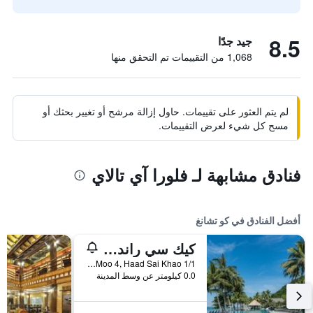
8.5
جيد جدًا
1,068 من التقييمات تم التحقق منها
لم يتم العثور على تقييمات. حاول إزالة مرشح أو تغيير بحثك أو
مسح كل شيء لعرض التقييمات.
فنادق مشابهة لـ فلورا آي تالاي
أفضل الفنادق في كو تشانغ
كيك سي راند ريزورت كو تشانج
1/1 Moo 4, Haad Sai Khao, كو تشانغ, تايلاند
0.0 كيلومتر عن وسط المدينة