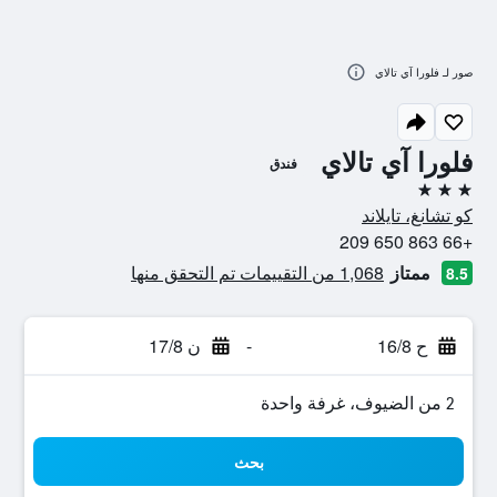
صور لـ فلورا آي تالاي
فلورا آي تالاي
فندق
3 نجوم
كو تشانغ، تايلاند
+66 863 650 209
ممتاز
1,068 من التقييمات تم التحقق منها
8.5
ح 16/8
-
ن 17/8
2 من الضيوف، غرفة واحدة
بحث