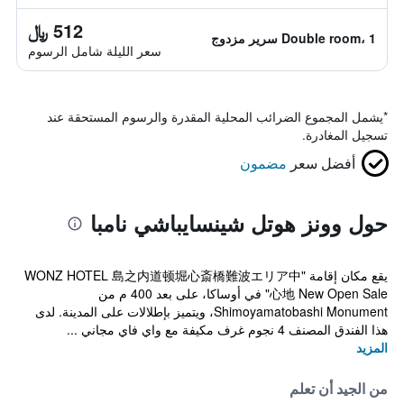
512 ﷼
Double room، 1 سرير مزدوج
سعر الليلة شامل الرسوم
*
يشمل المجموع الضرائب المحلية المقدرة والرسوم المستحقة عند
تسجيل المغادرة.
أفضل سعر
مضمون
حول وونز هوتل شينسايباشي نامبا
يقع مكان إقامة "WONZ HOTEL 島之内道顿堀心斎橋難波エリア中
心地 New Open Sale" في أوساكا، على بعد 400 م من
Shimoyamatobashi Monument، ويتميز بإطلالات على المدينة. لدى
هذا الفندق المصنف 4 نجوم غرف مكيفة مع واي فاي مجاني ...
المزيد
من الجيد أن تعلم