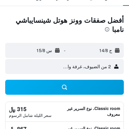
أفضل صفقات وونز هوتل شينسايباشي
نامبا
ج 14/8
-
س 15/8
2 من الضيوف، غرفة واحدة
315 ﷼
Classic room، نوع السرير غير
معروف
سعر الليلة شامل الرسوم
867 ﷼
Classic room، نوع السرير غير