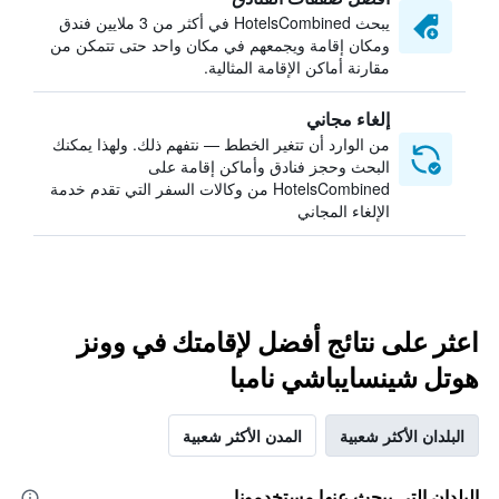
يبحث HotelsCombined في أكثر من 3 ملايين فندق
ومكان إقامة ويجمعهم في مكان واحد حتى تتمكن من
مقارنة أماكن الإقامة المثالية.
إلغاء مجاني
من الوارد أن تتغير الخطط — نتفهم ذلك. ولهذا يمكنك
البحث وحجز فنادق وأماكن إقامة على
HotelsCombined من وكالات السفر التي تقدم خدمة
الإلغاء المجاني
اعثر على نتائج أفضل لإقامتك في وونز
هوتل شينسايباشي نامبا
البلدان الأكثر شعبية
المدن الأكثر شعبية
البلدان التي يبحث عنها مستخدمونا