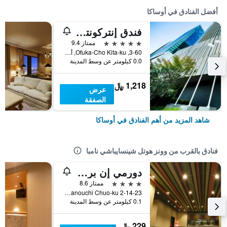
أفضل الفنادق في أوساكا
فندق إنتركونتيننتال أوساكا
5 نجوم
ممتاز 9.4
3-60, Ofuka-Cho Kita-ku, أوساكا, اليابان
0.0 كيلومتر عن وسط المدينة
1,218 ﷼
عرض
الصفقة
شاهد المزيد من أهم الفنادق في أوساكا
فنادق بالقرب من وونز هوتل شينسايباشي نامبا
دورمي إن بريميوم نامبا ناتورال هوت سبرينغ
4 نجوم
ممتاز 8.6
2-14-23 Shimanouchi Chuo-ku, أوساكا, اليابان
0.1 كيلومتر عن وسط المدينة
229 ﷼