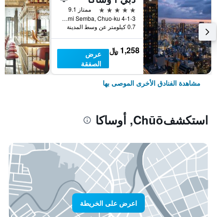
5 نجوم
ممتاز 9.1
4-1-3 Minami Semba, Chuo-ku, أوساكا, اليابان
0.7 كيلومتر عن وسط المدينة
1,258 ﷼
عرض
الصفقة
مشاهدة الفنادق الأخرى الموصى بها
استكشفChūō, أوساكا
اعرض على الخريطة