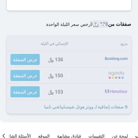
صفقات من
136 ﷼
/
أرخص سعر الليلة الواحدة
مزود
الإجمالي في الليلة
136 ﷼
عرض الصفقة
150 ﷼
عرض الصفقة
153 ﷼
عرض الصفقة
9 صفقات إضافية لـ وونز هوتل شينسايباشي نامبا
لمحة عن
التقييمات
فنادق مشابهة
الموقع
الأسئلة الشائعة