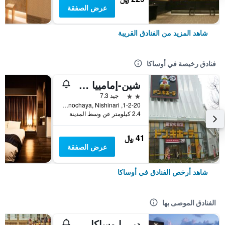
عرض الصفقة
شاهد المزيد من الفنادق القريبة
فنادق رخيصة في أوساكا
شين-إمامييا هوتل
2 نجمتين
جيد 7.3
1-2-20, Haginochaya, Nishinari, أوساكا, اليابان
2.4 كيلومتر عن وسط المدينة
41 ﷼
عرض الصفقة
شاهد أرخص الفنادق في أوساكا
الفنادق الموصى بها
دبي ا وساكا