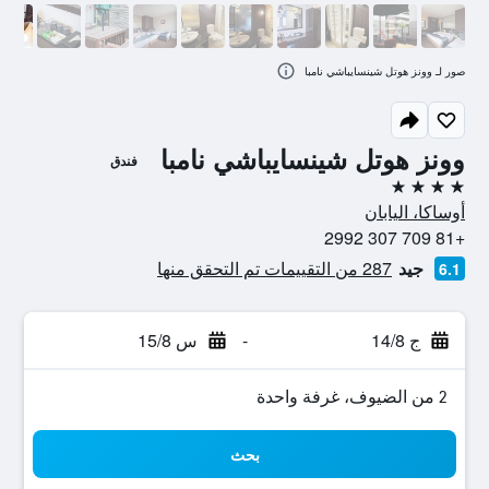
صور لـ وونز هوتل شينسايباشي نامبا
وونز هوتل شينسايباشي نامبا
فندق
4 نجوم
أوساكا، اليابان
+81 709 307 2992
جيد
287 من التقييمات تم التحقق منها
6.1
ج 14/8
-
س 15/8
2 من الضيوف، غرفة واحدة
بحث