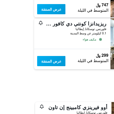
747 ﷼
عرض الصفقة
المتوسط في الليلة
ريزيدانزا كونتي دي كافور آند روفتوب
فلورنس, توسكانا, إيطاليا
0.1 كيلومتر عن وسط المدينة
مكيف هواء
299 ﷼
المتوسط في الليلة
عرض الصفقة
أوو فيرينزي كامبينج إن تاون
فلورنس, توسكانا, إيطاليا