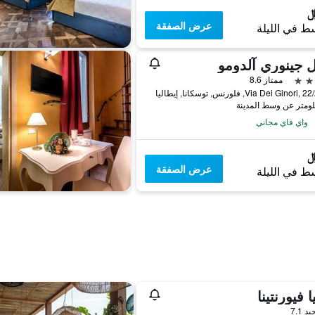
عرض الصفقة
ط في الليلة
 جينوري آلدومو
ممتاز 8.6
Via Dei Gino, فلورنس, توسكانا, إيطاليا
واي فاي مجاني
عرض الصفقة
ط في الليلة
ا فيورنتينا
واحدة
يد 7.1