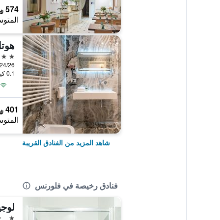
574 ﷼
المتوس
هوتل
4 نجوم
ri, 22/24/26
0.1 كيلومتر عن وسط المدينة
401 ﷼
المتوس
شاهد المزيد من الفنادق القريبة
فنادق رخيصة في فلورنس
لوجي
نجمة 
ج