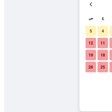
ج
س
5
4
12
11
19
18
26
25