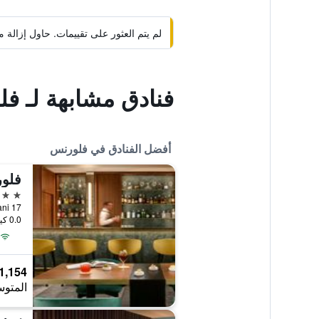
لم يتم العثور على تقييمات. حاول إزال
فنادق مشابهة لـ ف
أفضل الفنادق في فلورنس
فلور
5 نجوم
17 Via Panzani, فلورنس, توسكانا, إيطاليا
0.0 كيلومتر عن وسط المدينة
1,154 ﷼
المتوس