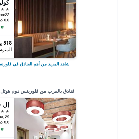
كول
5 نجوم
0.0 كيلومتر عن وسط المدينة
518 ﷼
المتوس
شاهد المزيد من أهم الفنادق في فلورن
فنادق بالقرب من فلورينس دوم هوتل
إل ج
3 نجوم
o Cavour, 29
0.0 كيلومتر عن وسط المدينة