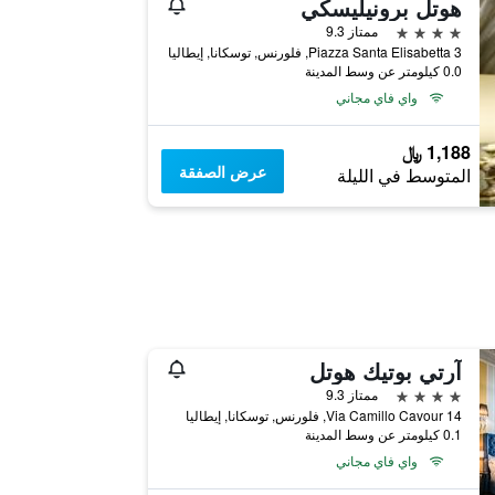
هوتل برونيليسكي
4 نجوم
ممتاز 9.3
Piazza Santa Elisabetta 3, فلورنس, توسكانا, إيطاليا
0.0 كيلومتر عن وسط المدينة
واي فاي مجاني
1,188 ﷼
عرض الصفقة
المتوسط في الليلة
آرتي بوتيك هوتل
4 نجوم
ممتاز 9.3
Via Camillo Cavour 14, فلورنس, توسكانا, إيطاليا
0.1 كيلومتر عن وسط المدينة
واي فاي مجاني