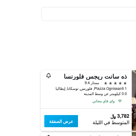
ذه سانت ريجس فلورنسا
5 نجوم
ممتاز 9.4
Piazza Ognissanti 1, فلورنس, توسكانا, إيطاليا
0.0 كيلومتر عن وسط المدينة
واي فاي مجاني
3,782 ﷼
عرض الصفقة
المتوسط في الليلة