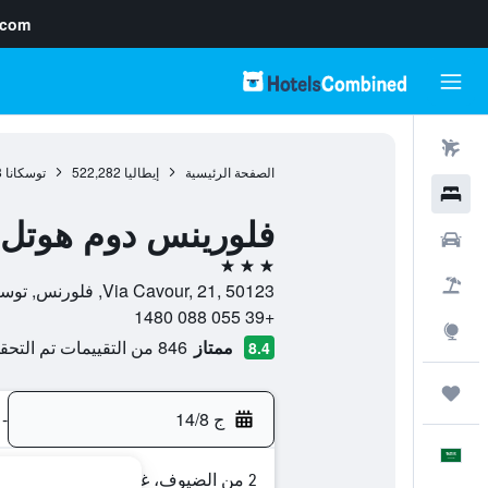
.com
رحلات طيران
الصفحة الرئيسية
إيطاليا
522,282
توسكانا
8
فنادق
فلورينس دوم هوتل
سيارات
3 نجوم
حزم العروض
Via Cavour, 21, 50123, فلورنس, توسكانا, إيطاليا
+39 055 088 1480
استكشاف
ممتاز
846 من التقييمات تم التحقق منها
8.4
رحلات
ج 14/8
-
العَرَبِيَّة
2 من الضيوف، غرفة واحدة