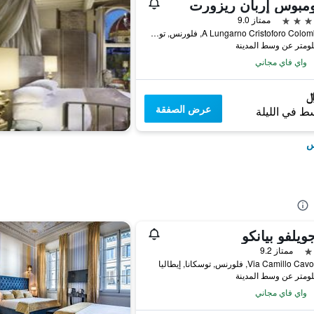
ومبوس إربان ريزورت
ممتاز 9.0
22/A Lungarno Cristoforo Colombo, فلورنس, توسكانا, إيطاليا
واي فاي مجاني
عرض الصفقة
ط في الليلة
س
ويلفو بيانكو
ممتاز 9.2
Via Camill, فلورنس, توسكانا, إيطاليا
واي فاي مجاني