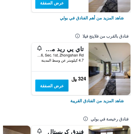
عرض الصفقة
شاهد المزيد من أهم الفنادق في بولي
فنادق بالقرب من فلاينج فيلا
تاي يي ريد مابل ريزورت
No. 176, Sec. 1st, Zhongshan Rd, بولي, تايوان
4.7 كيلومتر عن وسط المدينة
324 ﷼
عرض الصفقة
شاهد المزيد من الفنادق القريبة
فنادق رخيصة في بولي
فندق كريستال