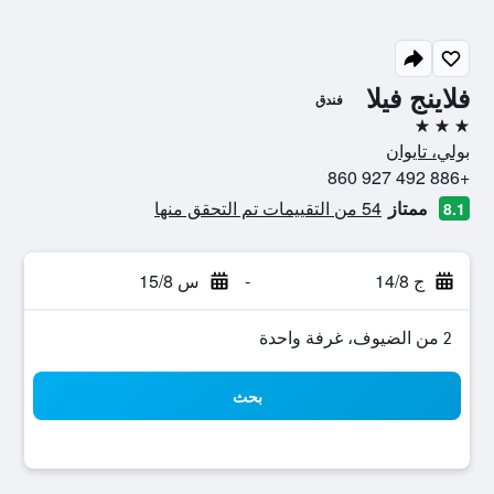
فلاينج فيلا
فندق
3 نجوم
بولي، تايوان
+886 492 927 860
ممتاز
54 من التقييمات تم التحقق منها
8.1
ج 14/8
-
س 15/8
2 من الضيوف، غرفة واحدة
بحث