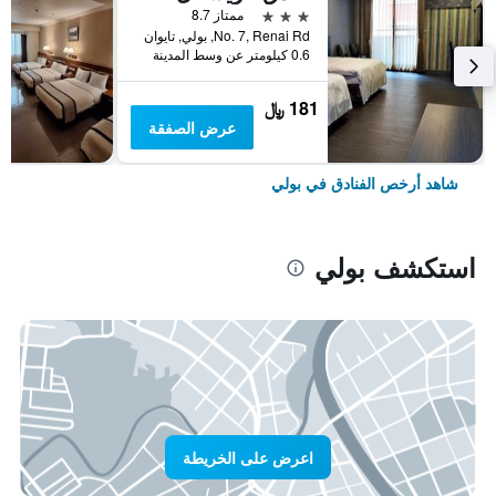
3 نجوم
ممتاز 8.7
No. 7, Renai Rd, بولي, تايوان
0.6 كيلومتر عن وسط المدينة
181 ﷼
عرض الصفقة
شاهد أرخص الفنادق في بولي
استكشف بولي
اعرض على الخريطة