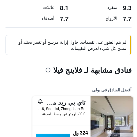
8.1
9.3
منفرد
عائلات
7.7
7.7
الأزواج
أصدقاء
لم يتم العثور على تقييمات. حاول إزالة مرشح أو تغيير بحثك أو
مسح كل شيء لعرض التقييمات.
فنادق مشابهة لـ فلاينج فيلا
أفضل الفنادق في بولي
تاي يي ريد مابل ريزورت
No. 176, Sec. 1st, Zhongshan Rd, بولي, تايوان
0.0 كيلومتر عن وسط المدينة
324 ﷼