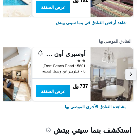
عرض الصفقة
شاهد أرخص الفنادق في بنما سيتي بيتش
الفنادق الموصى بها
أوسبري أون ذا جالف
2 نجمتين
15801 Front Beach Road, بنما سيتي بيتش, FL, الولايات المتحدة الأميريكية
7.6 كيلومتر عن وسط المدينة
737 ﷼
عرض الصفقة
مشاهدة الفنادق الأخرى الموصى بها
استكشف بنما سيتي بيتش