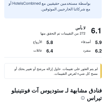
بواسطة مستخدمين حقيقيين مع HotelsCombined أو
مع شركائنا الخارجيين الموثوقين.
6.1
لا بأس
272 من التقييمات تم التحقق منها
5.8
5.9
أصدقاء
الأزواج
6.4
6.2
منفرد
عائلات
لم يتم العثور على تقييمات. حاول إزالة مرشح أو تغيير بحثك أو
مسح كل شيء لعرض التقييمات.
فنادق مشابهة لـ ستوديوس آت فونتينبلو
تيراس