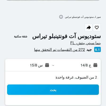
صور لـ ستوديوس آت فونتينبلو تيراس
ستوديوس آت فونتينبلو تيراس
شقة سكنية
تقييم فئة 0
بنما سيتي بيتش، FL
جيد
272 من التقييمات تم التحقق منها
6.1
ج 14/8
-
س 15/8
2 من الضيوف، غرفة واحدة
بحث