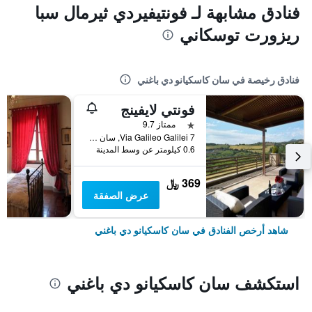
فنادق مشابهة لـ فونتيفيردي ثيرمال سبا
ريزورت توسكاني
فنادق رخيصة في سان كاسكيانو دي باغني
فونتي لايفينج
نجمة واحدة
ممتاز 9.7
Via Galileo Galilei 7, سان كاسكيانو دي باغني, توسكانا, إيطاليا
0.6 كيلومتر عن وسط المدينة
369 ﷼
عرض الصفقة
شاهد أرخص الفنادق في سان كاسكيانو دي باغني
استكشف سان كاسكيانو دي باغني