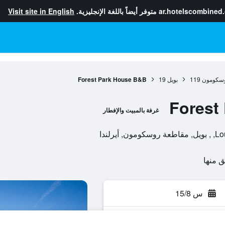
ar.hotelscombined
متوفر أيضاً باللغة الإنجليزية.
Visit site in English
وسكومون
119
بويل
19
Forest Park House B&B
Forest
غرفة بالمبيت والإفطار
رلندا
س 15/8