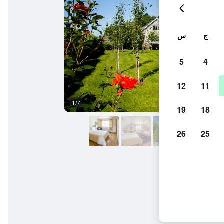
ج
س
5
4
12
11
1/7
المظهر الخارجي
19
18
26
25