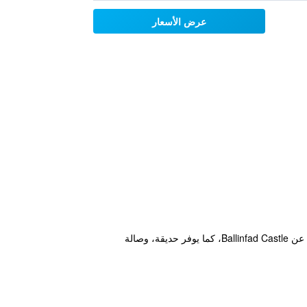
عرض الأسعار
يقع مكان إقامة "Forest Park House B&B" في بويل حيث يبعد مسافة 5.3 كم عن نادي جولف كاريك-أون-شانون و11 كم عن Ballinfad Castle، كما يوفر حديقة، وصالة