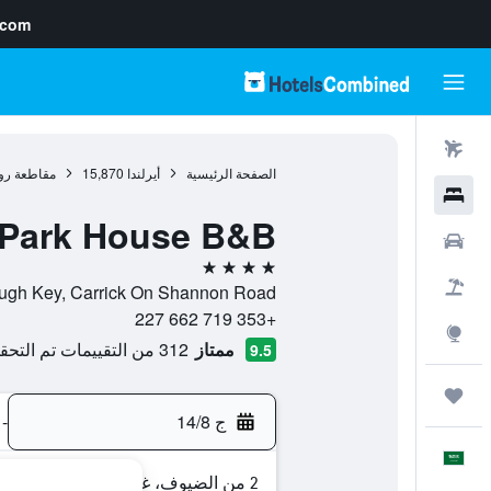
.com
رحلات طيران
الصفحة الرئيسية
أيرلندا
15,870
مقاطعة ر
فنادق
 Park House B&B
سيارات
4 نجوم
حزم العروض
Lough Key, Carrick On Shannon Road, , بويل, مقاطعة روسكومون, أي
+353 719 662 227
استكشاف
ممتاز
312 من التقييمات تم التحقق منها
9.5
رحلات
ج 14/8
-
العَرَبِيَّة
2 من الضيوف، غرفة واحدة