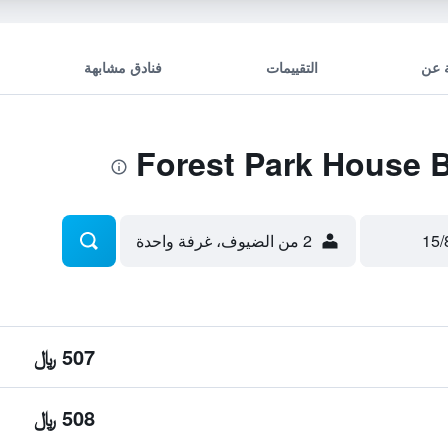
 عن
التقييمات
فنادق مشابهة
2 من الضيوف، غرفة واحدة
507 ﷼
508 ﷼