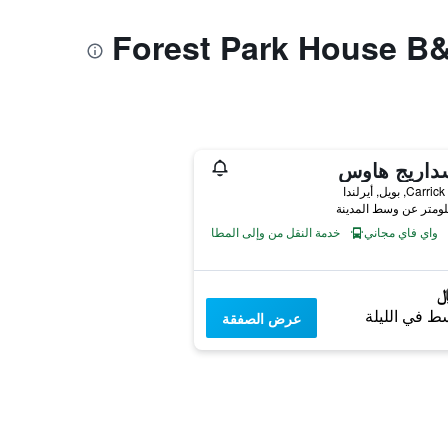
داريج هاوس
, بويل, أيرلندا
واي فاي مجاني
خدمة النقل من وإلى المطار
ط في الليلة
عرض الصفقة