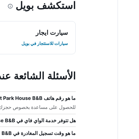
استكشف بويل
سيارت ايجار
سيارات للاستئجار في بويل
الأسئلة الشائعة عند حجز  House B&B
ما هو رقم هاتف Forest Park House B&B؟
للحصول على مساعدة بخصوص حجزك في Forest Park House B&B ، يرجى الاتصال على +353 9
هل تتوفر خدمة الواي فاي في Forest Park House B&B؟
ما هو وقت تسجيل المغادرة في Forest Park House B&B؟