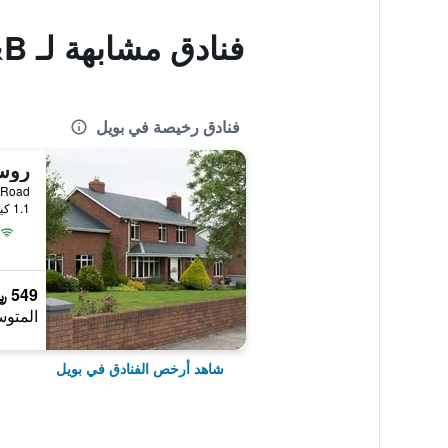
فنادق مشابهة لـ Forest Park House B&B
فنادق رخيصة في بويل
روس
Carrick Road
1.1 كيلومتر عن وسط المدينة
549 ﷼
المتوس
شاهد أرخص الفنادق في بويل