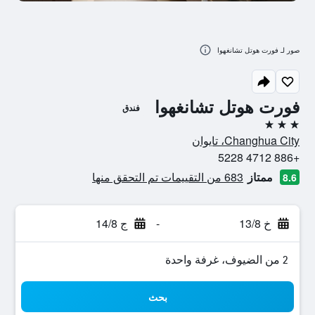
صور لـ فورت هوتل تشانغهوا
فورت هوتل تشانغهوا
فندق
3 نجوم
Changhua City، تايوان
+886 4712 5228
ممتاز
683 من التقييمات تم التحقق منها
8.6
خ 13/8
-
ج 14/8
2 من الضيوف، غرفة واحدة
بحث