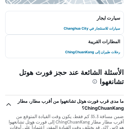
سيارت ايجار
سيارات للاستئجار في Changhua City
المطارات القريبة
رحلات طيران إلى ChingChuanKang
الأسئلة الشائعة عند حجز فورت هوتل
تشانغهوا
ما مدى قرب فورت هوتل تشانغهوا من أقرب مطار، مطار
ChingChuanKang؟
ضمن مسافة 35.3 كم فقط، يكون وقت القيادة المتوقع من
أقرب مطار مطار ChingChuanKang إلى فورت هوتل تشانغهوا
هو 0س 27د. قد يختلف وقت القيادة المقدر اعتماداً على أوقات