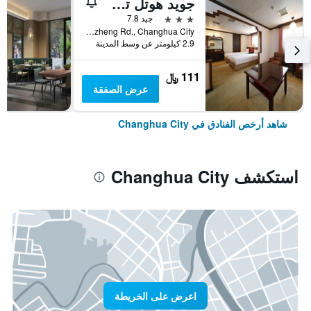
جويد هوتل تشونغوا جونغ جهينج
3 نجوم
جيد 7.8
4-9F, No. 668, Section 2, Zhongzheng Rd., Changhua City, تايوان
2.9 كيلومتر عن وسط المدينة
111 ﷼
عرض الصفقة
شاهد أرخص الفنادق في Changhua City
استكشف Changhua City
اعرض على الخريطة